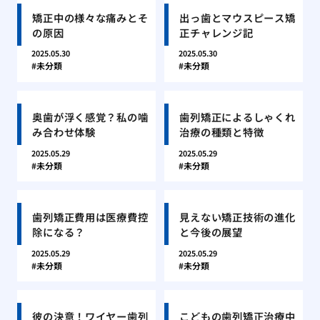
矯正中の様々な痛みとそ
出っ歯とマウスピース矯
の原因
正チャレンジ記
2025.05.30
2025.05.30
未分類
未分類
奥歯が浮く感覚？私の噛
歯列矯正によるしゃくれ
み合わせ体験
治療の種類と特徴
2025.05.29
2025.05.29
未分類
未分類
歯列矯正費用は医療費控
見えない矯正技術の進化
除になる？
と今後の展望
2025.05.29
2025.05.29
未分類
未分類
彼の決意！ワイヤー歯列
こどもの歯列矯正治療中