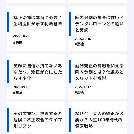
矯正治療は本当に必要？
院内分割の審査は甘い？
歯科医師が示す判断基準
デンタルローンとの違い
と実態
2025.10.20
2025.10.16
医療
医療
笑顔に自信が持てないあ
歯列矯正の費用を抑える
なたへ。矯正が心にもた
院内分割とは？仕組みと
らす変化
メリットを解説
2025.09.16
2025.09.12
生活
医療
その歯並び、放置すると
なぜ今、大人の矯正が必
危険？不正咬合のタイプ
要か？人生100年時代の
別リスク
健康戦略