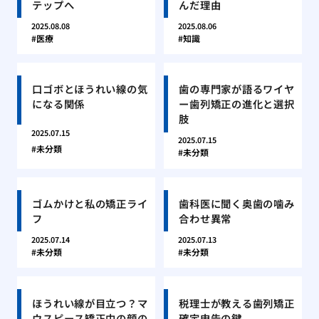
テップへ
んだ理由
2025.08.08
2025.08.06
医療
知識
口ゴボとほうれい線の気
歯の専門家が語るワイヤ
になる関係
ー歯列矯正の進化と選択
肢
2025.07.15
2025.07.15
未分類
未分類
ゴムかけと私の矯正ライ
歯科医に聞く奥歯の噛み
フ
合わせ異常
2025.07.14
2025.07.13
未分類
未分類
ほうれい線が目立つ？マ
税理士が教える歯列矯正
ウスピース矯正中の顔の
確定申告の鍵