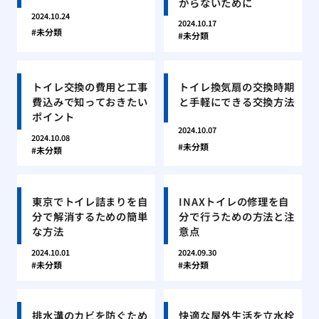
からないために
2024.10.24
2024.10.17
未分類
未分類
トイレ交換の費用と工事
トイレ換気扇の交換時期
費込みで知っておきたい
と手軽にできる交換方法
ポイント
2024.10.07
2024.10.08
未分類
未分類
東京でトイレ詰まりを自
INAXトイレの修理を自
分で解消するための簡単
分で行うための方法と注
な方法
意点
2024.10.01
2024.09.30
未分類
未分類
排水溝のカビを防ぐため
快適な屋外生活を立水栓