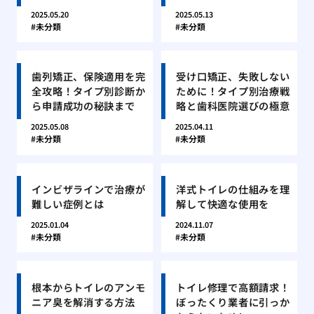
2025.05.20
2025.05.13
未分類
未分類
歯列矯正、保険適用を完
受け口矯正、失敗しない
全攻略！タイプ別診断か
ために！タイプ別治療戦
ら申請成功の秘訣まで
略と歯科医院選びの極意
2025.05.08
2025.04.11
未分類
未分類
インビザラインで治療が
洋式トイレの仕組みを理
難しい症例とは
解して快適な使用を
2025.01.04
2024.11.07
未分類
未分類
根本からトイレのアンモ
トイレ修理で高額請求！
ニア臭を解消する方法
ぼったくり業者に引っか