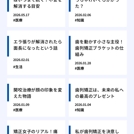
解消する目安
た？
2026.05.17
2026.02.06
医療
知識
エラ張りが解消されたら
歯を動かす小さな主役！
面長になったという話
歯列矯正ブラケットの仕
組み
2026.02.01
2026.01.28
生活
医療
開咬治療が顔の印象を変
歯列矯正は、未来の私へ
えた物語
の最高のプレゼント
2026.01.09
2026.01.04
医療
知識
矯正女子のリアル！痛
私が歯列矯正を決意し