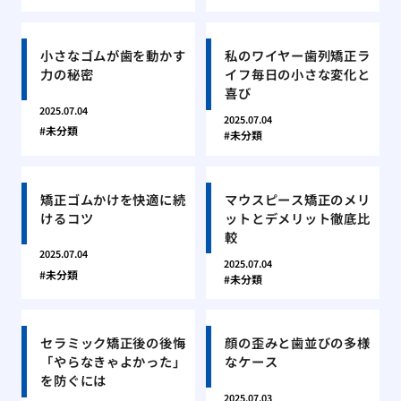
小さなゴムが歯を動かす
私のワイヤー歯列矯正ラ
力の秘密
イフ毎日の小さな変化と
喜び
2025.07.04
2025.07.04
未分類
未分類
矯正ゴムかけを快適に続
マウスピース矯正のメリ
けるコツ
ットとデメリット徹底比
較
2025.07.04
2025.07.04
未分類
未分類
セラミック矯正後の後悔
顔の歪みと歯並びの多様
「やらなきゃよかった」
なケース
を防ぐには
2025.07.03