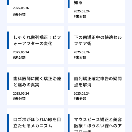
知る
2025.05.26
2025.05.24
未分類
未分類
しゃくれ歯列矯正！ビフ
下の歯矯正中の快適セル
ォーアフターの変化
フケア術
2025.05.24
2025.05.24
未分類
未分類
歯科医師に聞く矯正治療
歯列矯正確定申告の疑問
と痛みの真実
点を解消
2025.05.24
2025.05.24
未分類
未分類
口ゴボがほうれい線を目
マウスピース矯正と美容
立たせるメカニズム
医療！ほうれい線へのア
プローチ