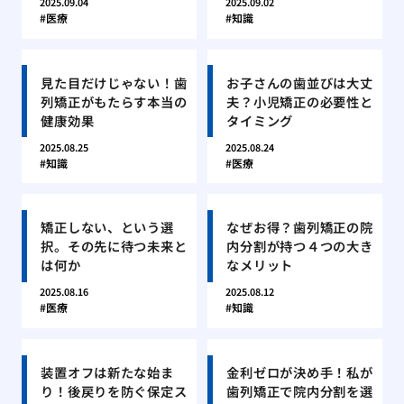
2025.09.04
2025.09.02
医療
知識
見た目だけじゃない！歯
お子さんの歯並びは大丈
列矯正がもたらす本当の
夫？小児矯正の必要性と
健康効果
タイミング
2025.08.25
2025.08.24
知識
医療
矯正しない、という選
なぜお得？歯列矯正の院
択。その先に待つ未来と
内分割が持つ４つの大き
は何か
なメリット
2025.08.16
2025.08.12
医療
知識
装置オフは新たな始ま
金利ゼロが決め手！私が
り！後戻りを防ぐ保定ス
歯列矯正で院内分割を選