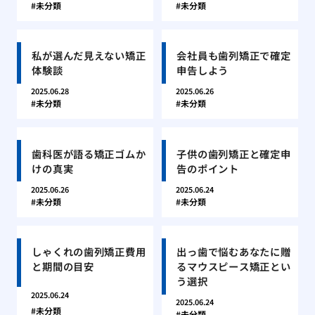
未分類
未分類
私が選んだ見えない矯正
会社員も歯列矯正で確定
体験談
申告しよう
2025.06.28
2025.06.26
未分類
未分類
歯科医が語る矯正ゴムか
子供の歯列矯正と確定申
けの真実
告のポイント
2025.06.26
2025.06.24
未分類
未分類
しゃくれの歯列矯正費用
出っ歯で悩むあなたに贈
と期間の目安
るマウスピース矯正とい
う選択
2025.06.24
2025.06.24
未分類
未分類