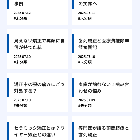
事例
の笑顔へ
2025.07.12
2025.07.11
未分類
未分類
見えない矯正で笑顔に自
歯列矯正と医療費控除申
信が持てた私
請奮闘記
2025.07.10
2025.07.10
未分類
未分類
矯正中の顎の痛みにどう
奥歯が触れない？噛み合
対処する？
わせの悩み
2025.07.10
2025.07.09
未分類
未分類
セラミック矯正とは？ワ
専門医が語る顎関節症と
イヤー矯正との違い
歯列矯正