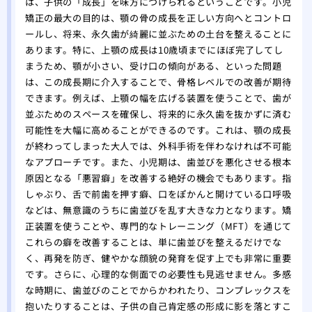
は、子供の「成長」を味方につけられるということです。小児
矯正の最大の目的は、顎の骨の成長を正しい方向へとコントロ
ールし、将来、永久歯が綺麗に並ぶための土台を整えることに
あります。特に、上顎の成長は10歳頃までにほぼ完了してし
まうため、顎が小さい、受け口の傾向がある、といった問題
は、この成長期に介入することで、骨格レベルでの改善が期待
できます。例えば、上顎の幅を広げる装置を使うことで、歯が
並ぶためのスペースを確保し、将来的に永久歯を抜かずに済む
可能性を大幅に高めることができるのです。これは、顎の成長
が終わってしまった大人では、外科手術を伴わなければ不可能
なアプローチです。また、小児期は、歯並びを悪化させる根本
原因となる「悪習癖」を改善する絶好の機会でもあります。指
しゃぶり、舌で前歯を押す癖、口をぽかんと開けている口呼吸
などは、無意識のうちに歯並びを乱す大きな力となります。矯
正装置を使うことや、専門的なトレーニング（MFT）を通じて
これらの癖を改善することは、単に歯並びを整えるだけでな
く、再発を防ぎ、健やかな顔貌の発育を促す上でも非常に重要
です。さらに、心理的な側面での必要性も見逃せません。多感
な時期に、歯並びのことでからかわれたり、コンプレックスを
抱いたりすることは、子供の自己肯定感の形成に影を落とすこ