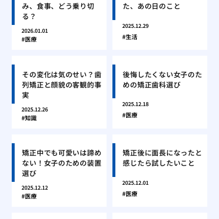
み、食事、どう乗り切
た、あの日のこと
る？
2025.12.29
2026.01.01
生活
医療
その変化は気のせい？歯
後悔したくない女子のた
列矯正と顔貌の客観的事
めの矯正歯科選び
実
2025.12.18
2025.12.26
医療
知識
矯正中でも可愛いは諦め
矯正後に面長になったと
ない！女子のための装置
感じたら試したいこと
選び
2025.12.01
2025.12.12
医療
医療