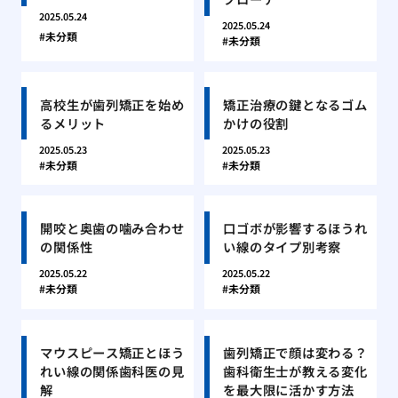
2025.05.24
2025.05.24
未分類
未分類
高校生が歯列矯正を始め
矯正治療の鍵となるゴム
るメリット
かけの役割
2025.05.23
2025.05.23
未分類
未分類
開咬と奥歯の噛み合わせ
口ゴボが影響するほうれ
の関係性
い線のタイプ別考察
2025.05.22
2025.05.22
未分類
未分類
マウスピース矯正とほう
歯列矯正で顔は変わる？
れい線の関係歯科医の見
歯科衛生士が教える変化
解
を最大限に活かす方法