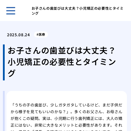
お子さんの歯並びは大丈夫？小児矯正の必要性とタイミ
ング
歯科
ヒア
2025.08.24
医療
ヒア
と作
お子さんの歯並びは大丈夫？
歯科
小児矯正の必要性とタイミン
皴な
私に
グ
は
美容
注入
「うちの子の歯並び、少しガタガタしているけど、まだ子供だ
から様子を見てもいいのかな？」。多くのお父さん、お母さん
が抱くこの疑問。実は、小児期に行う歯列矯正には、大人の矯
正にはない、非常に大きなメリットと必要性があります。それ