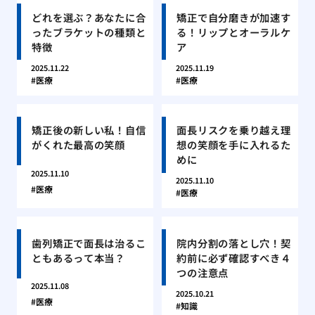
どれを選ぶ？あなたに合
矯正で自分磨きが加速す
ったブラケットの種類と
る！リップとオーラルケ
特徴
ア
2025.11.22
2025.11.19
医療
医療
矯正後の新しい私！自信
面長リスクを乗り越え理
がくれた最高の笑顔
想の笑顔を手に入れるた
めに
2025.11.10
2025.11.10
医療
医療
歯列矯正で面長は治るこ
院内分割の落とし穴！契
ともあるって本当？
約前に必ず確認すべき４
つの注意点
2025.11.08
2025.10.21
医療
知識