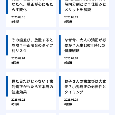
なたへ。矯正が心にもた
院内分割とは？仕組みと
らす変化
メリットを解説
2025.09.16
2025.09.12
生活
医療
その歯並び、放置すると
なぜ今、大人の矯正が必
危険？不正咬合のタイプ
要か？人生100年時代の
別リスク
健康戦略
2025.09.04
2025.09.02
医療
知識
見た目だけじゃない！歯
お子さんの歯並びは大丈
列矯正がもたらす本当の
夫？小児矯正の必要性と
健康効果
タイミング
2025.08.25
2025.08.24
知識
医療