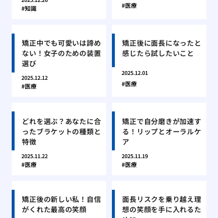
医療
知識
矯正中でも可愛いは諦め
矯正後に面長になったと
ない！女子のための装置
感じたら試したいこと
選び
2025.12.01
2025.12.12
医療
医療
どれを選ぶ？あなたに合
矯正で自分磨きが加速す
ったブラケットの種類と
る！リップとオーラルケ
特徴
ア
2025.11.22
2025.11.19
医療
医療
矯正後の新しい私！自信
面長リスクを乗り越え理
がくれた最高の笑顔
想の笑顔を手に入れるた