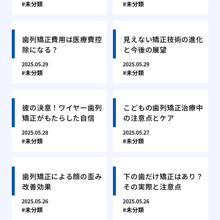
未分類
未分類
歯列矯正費用は医療費控
見えない矯正技術の進化
除になる？
と今後の展望
2025.05.29
2025.05.29
未分類
未分類
彼の決意！ワイヤー歯列
こどもの歯列矯正治療中
矯正がもたらした自信
の注意点とケア
2025.05.28
2025.05.27
未分類
未分類
歯列矯正による顔の歪み
下の歯だけ矯正はあり？
改善効果
その実際と注意点
2025.05.26
2025.05.26
未分類
未分類