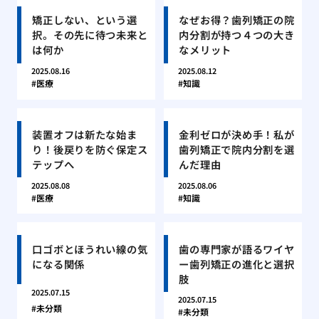
矯正しない、という選
なぜお得？歯列矯正の院
択。その先に待つ未来と
内分割が持つ４つの大き
は何か
なメリット
2025.08.16
2025.08.12
医療
知識
装置オフは新たな始ま
金利ゼロが決め手！私が
り！後戻りを防ぐ保定ス
歯列矯正で院内分割を選
テップへ
んだ理由
2025.08.08
2025.08.06
医療
知識
口ゴボとほうれい線の気
歯の専門家が語るワイヤ
になる関係
ー歯列矯正の進化と選択
肢
2025.07.15
2025.07.15
未分類
未分類