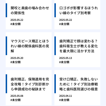
開咬と奥歯の噛み合わせ
口ゴボが影響するほうれ
の関係性
い線のタイプ別考察
2025.05.22
2025.05.22
未分類
未分類
マウスピース矯正とほう
歯列矯正で顔は変わる？
れい線の関係歯科医の見
歯科衛生士が教える変化
解
を最大限に活かす方法
2025.05.20
2025.05.13
未分類
未分類
歯列矯正、保険適用を完
受け口矯正、失敗しない
全攻略！タイプ別診断か
ために！タイプ別治療戦
ら申請成功の秘訣まで
略と歯科医院選びの極意
2025.05.08
2025.04.11
未分類
未分類