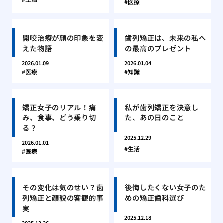
医療
開咬治療が顔の印象を変
歯列矯正は、未来の私へ
えた物語
の最高のプレゼント
2026.01.09
2026.01.04
医療
知識
矯正女子のリアル！痛
私が歯列矯正を決意し
み、食事、どう乗り切
た、あの日のこと
る？
2025.12.29
2026.01.01
生活
医療
その変化は気のせい？歯
後悔したくない女子のた
列矯正と顔貌の客観的事
めの矯正歯科選び
実
2025.12.18
2025.12.26