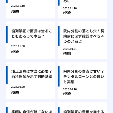
めに
2025.11.10
2025.11.10
医療
医療
歯列矯正で面長は治るこ
院内分割の落とし穴！契
ともあるって本当？
約前に必ず確認すべき４
つの注意点
2025.11.08
2025.10.21
医療
知識
矯正治療は本当に必要？
院内分割の審査は甘い？
歯科医師が示す判断基準
デンタルローンとの違い
と実態
2025.10.20
2025.10.16
医療
医療
笑顔に自信が持てないあ
歯列矯正の費用を抑える