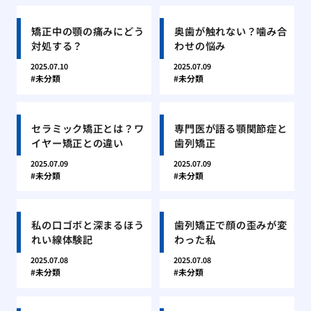
矯正中の顎の痛みにどう
奥歯が触れない？噛み合
対処する？
わせの悩み
2025.07.10
2025.07.09
未分類
未分類
セラミック矯正とは？ワ
専門医が語る顎関節症と
イヤー矯正との違い
歯列矯正
2025.07.09
2025.07.09
未分類
未分類
私の口ゴボと深まるほう
歯列矯正で顔の歪みが変
れい線体験記
わった私
2025.07.08
2025.07.08
未分類
未分類