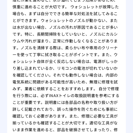
慎重に進めることが大切です。 ウォシュレットが故障した
場合も、まずは自分でできる簡単な対処法を試してみるこ
とができます。ウォシュレットのノズルが動かない、また
は水が出ない場合、ノズルの汚れが原因であることが多い
です。特に、長期間掃除をしていないと、ノズルにカルシ
ウムや汚れが溜まり、正常に作動しなくなることがありま
す。ノズルを清掃する際は、柔らかい布や専用のクリーナ
ーを使って丁寧に拭き取ることがポイントです。また、ウ
ォシュレット自体が全く反応しない場合は、電源がしっか
り差し込まれているか、リモコンの電池が切れていないか
を確認してください。それでも動作しない場合は、内部の
電気系統に問題がある可能性が高いため、無理に修理を試
みず、業者に依頼することをおすすめします。 自分で修理
を行う際には、必ずINAXトイレの取扱説明書を参考にする
ことが重要です。説明書には各部品の名称や取り扱い方が
詳しく記載されており、誤った操作を防ぐためにも事前に
確認しておく必要があります。また、修理に必要な工具が
揃っているかも確認することが大切です。適切な工具がな
いまま作業を進めると、部品を破損させてしまったり、修