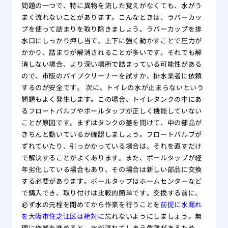
問題の一つで、特に異物を流した覚えがなくても、水がう
まく流れないことがあります。こんなときは、ラバーカッ
プを使って詰まりを取り除きましょう。ラバーカップを排
水口にしっかり押し当て、上下に強く動かすことで圧力が
かかり、詰まりが解消されることが多いです。それでも解
消しない場合、より深い場所で詰まっている可能性がある
ので、市販のパイプクリーナーを試すか、排水業者に依頼
するのが安全です。 次に、トイレの水が止まらないという
問題もよく発生します。この場合、トイレタンクの中にあ
るフロートバルブやボールタップが正しく機能していない
ことが原因です。まずはタンクの蓋を開けて、中の部品が
きちんと動いているか確認しましょう。フロートバルブが
ずれていたり、引っかかっている場合は、それを直すだけ
で解決することがよくあります。また、ボールタップが経
年劣化している場合もあり、その場合は新しい部品に交換
する必要があります。ボールタップはホームセンターなど
で購入でき、取り付けは比較的簡単です。交換する前に、
必ず水の元栓を閉めてから作業を行うことを
前提に水漏れ
を大阪市住之江区は絶対に
忘れないようにしましょう。無
理に作業を進めると、水が溢れてしまう危険があるため、