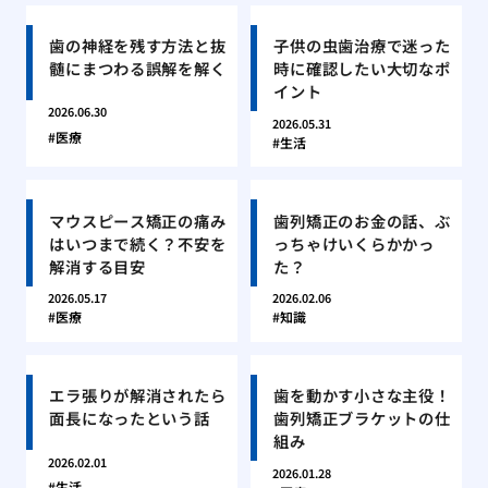
歯の神経を残す方法と抜
子供の虫歯治療で迷った
髄にまつわる誤解を解く
時に確認したい大切なポ
イント
2026.06.30
2026.05.31
医療
生活
マウスピース矯正の痛み
歯列矯正のお金の話、ぶ
はいつまで続く？不安を
っちゃけいくらかかっ
解消する目安
た？
2026.05.17
2026.02.06
医療
知識
エラ張りが解消されたら
歯を動かす小さな主役！
面長になったという話
歯列矯正ブラケットの仕
組み
2026.02.01
2026.01.28
生活