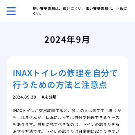
良い審美歯科は、続けにくい。悪い審美歯科は、止めに
くい。
歯科
ヒア
2024年9月
ヒア
と作
歯科
皴な
INAXトイレの修理を自分で
私に
は
行うための方法と注意点
美容
注入
2024.09.30
未分類
INAXトイレが突然故障すると、多くの人は慌ててしまうか
もしれませんが、状況によっては自分で修理できるケース
もあります。最初に試すべきなのは、トイレの詰まりを解
消する方法です。トイレの詰まりは日常的に起こりやすい