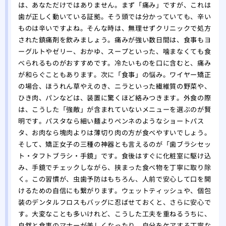
は、あなただけではありません。まず「痛み」ですが、これは
歯が正しく動いている証拠。そう頭では分かっていても、辛い
ものは辛いですよね。そんな時は、無理せずクリニックで処方
された鎮痛剤を飲みましょう。痛みが強い数日間は、食事もヨ
ーグルトやゼリー、おかゆ、スープといった、噛まなくても食
べられるものがおすすめです。冷たいものを口に含むと、痛み
が和らぐこともあります。次に「食事」の悩み。ワイヤー矯正
の場合、ほうれん草やえのき、ニラといった繊維質の野菜や、
ひき肉、パンなどは、装置に驚くほど絡みつきます。外食の際
は、こうした「強敵」が含まれていないメニューを選ぶのが賢
明です。パスタなら細い麺よりペンネのようなショートパス
タ、お肉なら塊肉よりは薄切り肉の方が食べやすいでしょう。
そして、矯正女子の三種の神器とも言えるのが「歯ブラシセッ
ト・タフトブラシ・手鏡」です。食後はすぐに化粧室に駆け込
み、手鏡でチェックしながら、挟まった食べ物を丁寧に取り除
く。この習慣が、虫歯予防はもちろん、人前で安心して口を開
けるための自信にも繋がります。ウェットティッシュや、個包
装のデンタルフロスもバッグに忍ばせておくと、さらに安心で
す。大変なことも多いけれど、こうした工夫を重ねるうちに、
自然と食事のマナーが美しくなったり、自分をケアする丁寧な