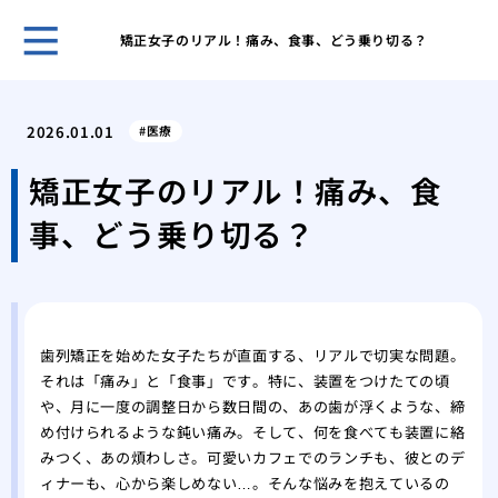
矯正女子のリアル！痛み、食事、どう乗り切る？
歯科
ヒア
2026.01.01
医療
ヒア
と作
矯正女子のリアル！痛み、食
歯科
事、どう乗り切る？
皴な
私に
は
美容
注入
歯列矯正を始めた女子たちが直面する、リアルで切実な問題。
それは「痛み」と「食事」です。特に、装置をつけたての頃
や、月に一度の調整日から数日間の、あの歯が浮くような、締
め付けられるような鈍い痛み。そして、何を食べても装置に絡
みつく、あの煩わしさ。可愛いカフェでのランチも、彼とのデ
ィナーも、心から楽しめない…。そんな悩みを抱えているの