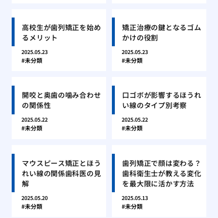
高校生が歯列矯正を始め
矯正治療の鍵となるゴム
るメリット
かけの役割
2025.05.23
2025.05.23
未分類
未分類
開咬と奥歯の噛み合わせ
口ゴボが影響するほうれ
の関係性
い線のタイプ別考察
2025.05.22
2025.05.22
未分類
未分類
マウスピース矯正とほう
歯列矯正で顔は変わる？
れい線の関係歯科医の見
歯科衛生士が教える変化
解
を最大限に活かす方法
2025.05.20
2025.05.13
未分類
未分類