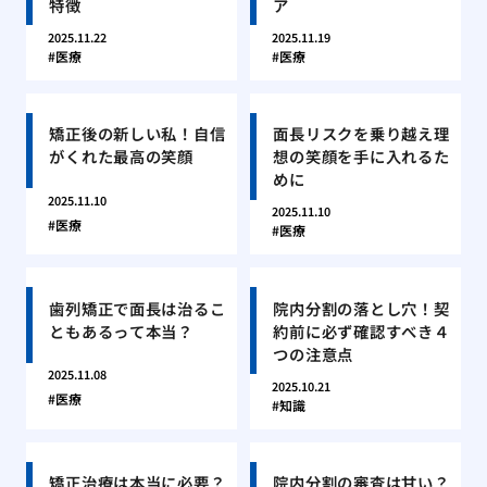
特徴
ア
2025.11.22
2025.11.19
医療
医療
矯正後の新しい私！自信
面長リスクを乗り越え理
がくれた最高の笑顔
想の笑顔を手に入れるた
めに
2025.11.10
2025.11.10
医療
医療
歯列矯正で面長は治るこ
院内分割の落とし穴！契
ともあるって本当？
約前に必ず確認すべき４
つの注意点
2025.11.08
2025.10.21
医療
知識
矯正治療は本当に必要？
院内分割の審査は甘い？