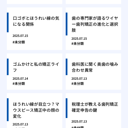
口ゴボとほうれい線の気
歯の専門家が語るワイヤ
になる関係
ー歯列矯正の進化と選択
肢
2025.07.15
2025.07.15
未分類
未分類
ゴムかけと私の矯正ライ
歯科医に聞く奥歯の噛み
フ
合わせ異常
2025.07.14
2025.07.13
未分類
未分類
ほうれい線が目立つ？マ
税理士が教える歯列矯正
ウスピース矯正中の顔の
確定申告の鍵
変化
2025.07.13
2025.07.13
未分類