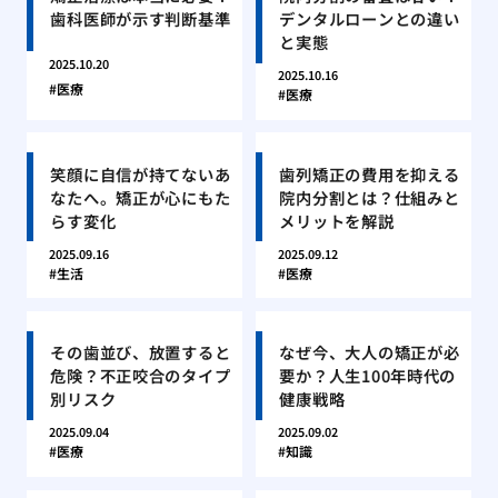
歯科医師が示す判断基準
デンタルローンとの違い
と実態
2025.10.20
2025.10.16
医療
医療
笑顔に自信が持てないあ
歯列矯正の費用を抑える
なたへ。矯正が心にもた
院内分割とは？仕組みと
らす変化
メリットを解説
2025.09.16
2025.09.12
生活
医療
その歯並び、放置すると
なぜ今、大人の矯正が必
危険？不正咬合のタイプ
要か？人生100年時代の
別リスク
健康戦略
2025.09.04
2025.09.02
医療
知識