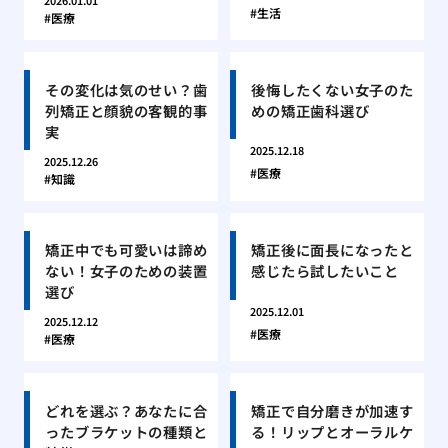
2026.01.01
生活
医療
その変化は気のせい？歯
後悔したくない女子のた
列矯正と顔貌の客観的事
めの矯正歯科選び
実
2025.12.18
2025.12.26
医療
知識
矯正中でも可愛いは諦め
矯正後に面長になったと
ない！女子のための装置
感じたら試したいこと
選び
2025.12.01
2025.12.12
医療
医療
どれを選ぶ？あなたに合
矯正で自分磨きが加速す
ったブラケットの種類と
る！リップとオーラルケ