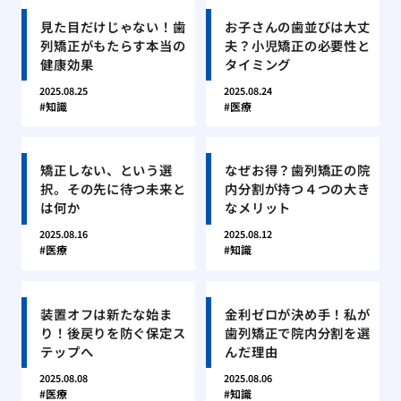
見た目だけじゃない！歯
お子さんの歯並びは大丈
列矯正がもたらす本当の
夫？小児矯正の必要性と
健康効果
タイミング
2025.08.25
2025.08.24
知識
医療
矯正しない、という選
なぜお得？歯列矯正の院
択。その先に待つ未来と
内分割が持つ４つの大き
は何か
なメリット
2025.08.16
2025.08.12
医療
知識
装置オフは新たな始ま
金利ゼロが決め手！私が
り！後戻りを防ぐ保定ス
歯列矯正で院内分割を選
テップへ
んだ理由
2025.08.08
2025.08.06
医療
知識