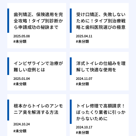
歯列矯正、保険適用を完
受け口矯正、失敗しない
全攻略！タイプ別診断か
ために！タイプ別治療戦
ら申請成功の秘訣まで
略と歯科医院選びの極意
2025.05.08
2025.04.11
未分類
未分類
インビザラインで治療が
洋式トイレの仕組みを理
難しい症例とは
解して快適な使用を
2025.01.04
2024.11.07
未分類
未分類
根本からトイレのアンモ
トイレ修理で高額請求！
ニア臭を解消する方法
ぼったくり業者に引っか
からないために
2024.10.24
2024.10.17
未分類
未分類