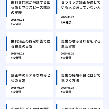
歯科専門家が解説する出
セラミック矯正が適して
っ歯とマウスピース矯正
いる人と適していない人
の実際
2025.06.22
2025.06.24
未分類
未分類
歯列矯正の確定申告で戻
奥歯の噛み合わせを守る
る税金の目安
生活習慣
2025.06.22
2025.06.20
未分類
未分類
矯正中のリアルな痛みと
奥歯の接触不良に自分で
私の日常
気づく方法
2025.06.19
2025.06.19
未分類
未分類
私の矯正ゴムかけ奮闘記
それでも気になるマウス