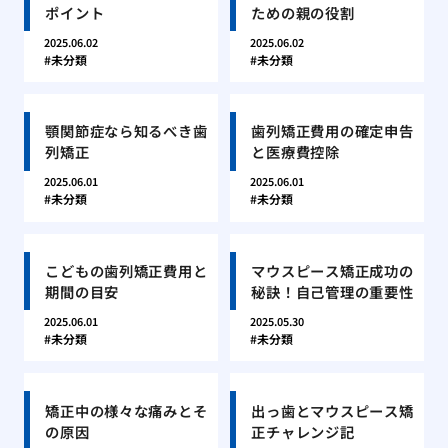
ポイント
ための親の役割
2025.06.02
2025.06.02
未分類
未分類
顎関節症なら知るべき歯
歯列矯正費用の確定申告
列矯正
と医療費控除
2025.06.01
2025.06.01
未分類
未分類
こどもの歯列矯正費用と
マウスピース矯正成功の
期間の目安
秘訣！自己管理の重要性
2025.06.01
2025.05.30
未分類
未分類
矯正中の様々な痛みとそ
出っ歯とマウスピース矯
の原因
正チャレンジ記