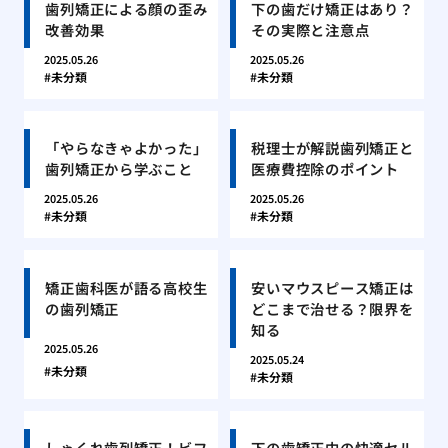
歯列矯正による顔の歪み
下の歯だけ矯正はあり？
改善効果
その実際と注意点
2025.05.26
2025.05.26
未分類
未分類
「やらなきゃよかった」
税理士が解説歯列矯正と
歯列矯正から学ぶこと
医療費控除のポイント
2025.05.26
2025.05.26
未分類
未分類
矯正歯科医が語る高校生
安いマウスピース矯正は
の歯列矯正
どこまで治せる？限界を
知る
2025.05.26
2025.05.24
未分類
未分類
しゃくれ歯列矯正！ビフ
下の歯矯正中の快適セル