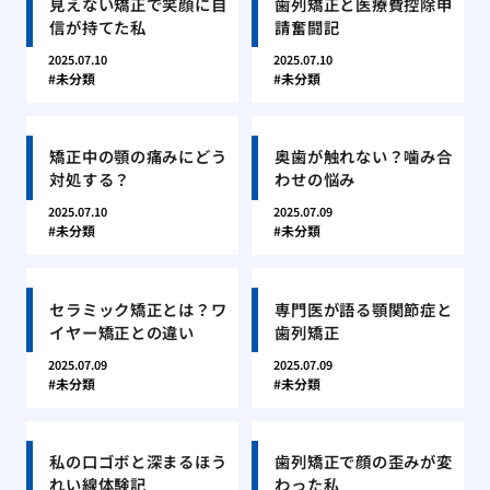
見えない矯正で笑顔に自
歯列矯正と医療費控除申
信が持てた私
請奮闘記
2025.07.10
2025.07.10
未分類
未分類
矯正中の顎の痛みにどう
奥歯が触れない？噛み合
対処する？
わせの悩み
2025.07.10
2025.07.09
未分類
未分類
セラミック矯正とは？ワ
専門医が語る顎関節症と
イヤー矯正との違い
歯列矯正
2025.07.09
2025.07.09
未分類
未分類
私の口ゴボと深まるほう
歯列矯正で顔の歪みが変
れい線体験記
わった私