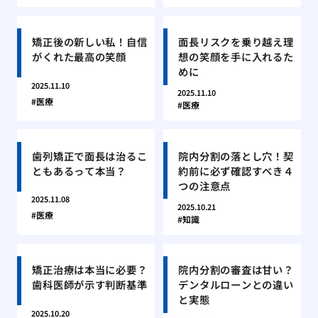
矯正後の新しい私！自信
面長リスクを乗り越え理
がくれた最高の笑顔
想の笑顔を手に入れるた
めに
2025.11.10
2025.11.10
医療
医療
歯列矯正で面長は治るこ
院内分割の落とし穴！契
ともあるって本当？
約前に必ず確認すべき４
つの注意点
2025.11.08
2025.10.21
医療
知識
矯正治療は本当に必要？
院内分割の審査は甘い？
歯科医師が示す判断基準
デンタルローンとの違い
と実態
2025.10.20