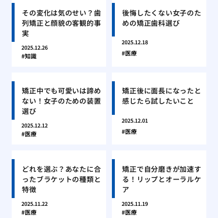
その変化は気のせい？歯
後悔したくない女子のた
列矯正と顔貌の客観的事
めの矯正歯科選び
実
2025.12.18
2025.12.26
医療
知識
矯正中でも可愛いは諦め
矯正後に面長になったと
ない！女子のための装置
感じたら試したいこと
選び
2025.12.01
2025.12.12
医療
医療
どれを選ぶ？あなたに合
矯正で自分磨きが加速す
ったブラケットの種類と
る！リップとオーラルケ
特徴
ア
2025.11.22
2025.11.19
医療
医療