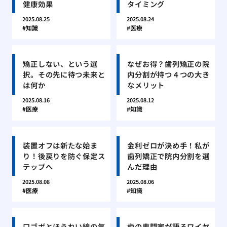
健康効果
タイミング
2025.08.25
2025.08.24
知識
医療
矯正しない、という選
なぜお得？歯列矯正の院
択。その先に待つ未来と
内分割が持つ４つの大き
は何か
なメリット
2025.08.16
2025.08.12
医療
知識
装置オフは新たな始ま
金利ゼロが決め手！私が
り！後戻りを防ぐ保定ス
歯列矯正で院内分割を選
テップへ
んだ理由
2025.08.08
2025.08.06
医療
知識
口ゴボとほうれい線の気
歯の専門家が語るワイヤ