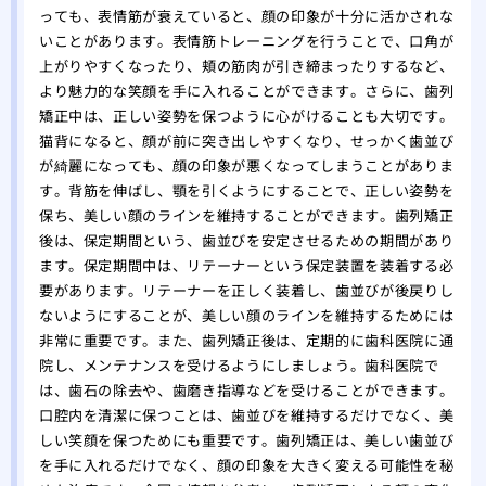
っても、表情筋が衰えていると、顔の印象が十分に活かされな
いことがあります。表情筋トレーニングを行うことで、口角が
上がりやすくなったり、頬の筋肉が引き締まったりするなど、
より魅力的な笑顔を手に入れることができます。さらに、歯列
矯正中は、正しい姿勢を保つように心がけることも大切です。
猫背になると、顔が前に突き出しやすくなり、せっかく歯並び
が綺麗になっても、顔の印象が悪くなってしまうことがありま
す。背筋を伸ばし、顎を引くようにすることで、正しい姿勢を
保ち、美しい顔のラインを維持することができます。歯列矯正
後は、保定期間という、歯並びを安定させるための期間があり
ます。保定期間中は、リテーナーという保定装置を装着する必
要があります。リテーナーを正しく装着し、歯並びが後戻りし
ないようにすることが、美しい顔のラインを維持するためには
非常に重要です。また、歯列矯正後は、定期的に歯科医院に通
院し、メンテナンスを受けるようにしましょう。歯科医院で
は、歯石の除去や、歯磨き指導などを受けることができます。
口腔内を清潔に保つことは、歯並びを維持するだけでなく、美
しい笑顔を保つためにも重要です。歯列矯正は、美しい歯並び
を手に入れるだけでなく、顔の印象を大きく変える可能性を秘