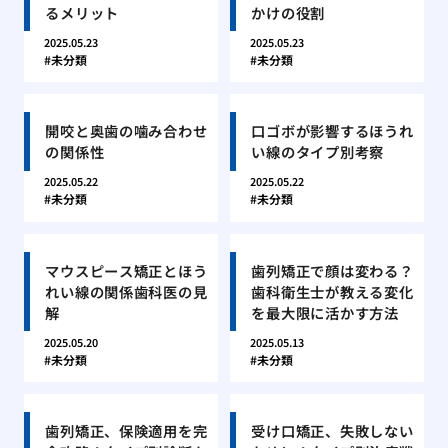
るメリット
かけの役割
2025.05.23
2025.05.23
未分類
未分類
開咬と奥歯の噛み合わせ
口ゴボが影響するほうれ
の関係性
い線のタイプ別考察
2025.05.22
2025.05.22
未分類
未分類
マウスピース矯正とほう
歯列矯正で顔は変わる？
れい線の関係歯科医の見
歯科衛生士が教える変化
解
を最大限に活かす方法
2025.05.20
2025.05.13
未分類
未分類
歯列矯正、保険適用を完
受け口矯正、失敗しない