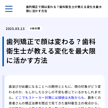
歯列矯正で顔は変わる？歯科衛生士が教える変化を最大
限に活かす方法
歯科
ヒア
2025.05.13
未分類
ヒア
と作
歯列矯正で顔は変わる？歯科
歯科
衛生士が教える変化を最大限
皴な
私に
に活かす方法
は
美容
注入
歯並びが綺麗になることへの期待とともに、顔の印象がどう変
わるのか、もしかしたら少しの不安も感じているかもしれませ
ん。
どこでもストーカー対策には探偵は大阪からも
、数多くの
患者さんの矯正治療を間近で見てきた歯科衛生士の視点から、