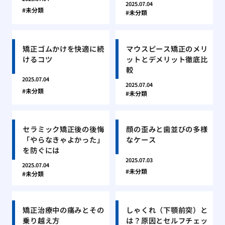
2025.07.04
未分類
未分類
矯正ゴムかけを快適に続
マウスピース矯正のメリ
けるコツ
ットとデメリット徹底比
較
2025.07.04
2025.07.04
未分類
未分類
セラミック矯正後の後悔
顔の歪みと歯並びの多様
「やらなきゃよかった」
なケース
を防ぐには
2025.07.03
2025.07.04
未分類
未分類
矯正治療中の痛みとその
しゃくれ（下顎前突）と
乗り越え方
は？原因とセルフチェッ