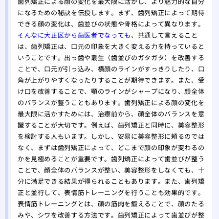
歯列矯正による顔の変化を最大限に活かし、より魅力的な自分
になるための秘訣を伝授します。まず、歯列矯正によって期待
できる顔の変化は、歯並びの状態や骨格によって異なります。
そんなに大正区から歯医者でなっても
、共通して言えること
は、歯列矯正は、口元の印象を大きく変える力を持っていると
いうことです。出っ歯や叢生（歯並びのガタガタ）を改善する
ことで、口元が引っ込み、横顔のラインがすっきりしたり、口
角が上がりやすくなったりすることが期待できます。また、受
け口を改善することで、顎のラインがシャープになり、顔全体
のバランスが整うこともあります。歯列矯正による顔の変化を
最大限に活かすためには、治療前から、顔全体のバランスを意
識することが大切です。例えば、歯列矯正と同時に、美容整形
を検討する人もいます。しかし、安易に美容整形に頼るのでは
なく、まずは歯列矯正によって、どこまで顔の印象が変わるの
かを見極めることが重要です。歯列矯正によって歯並びが整う
ことで、顔全体のバランスが整い、美容整形をしなくても、十
分に満足できる結果が得られることもあります。また、歯列矯
正と並行して、表情筋トレーニングを行うことも効果的です。
表情筋トレーニングとは、顔の筋肉を鍛えることで、顔のたる
みや、シワを改善する方法です。歯列矯正によって歯並びが整