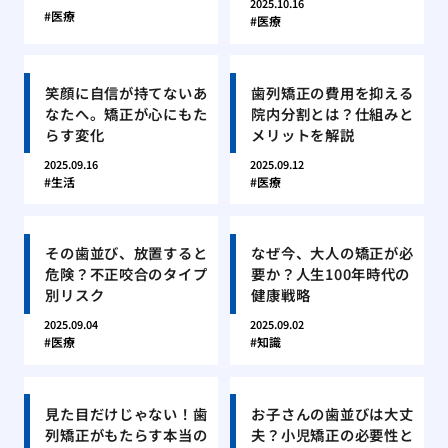
2025.10.16
医療
医療
笑顔に自信が持てないあ
歯列矯正の費用を抑える
なたへ。矯正が心にもた
院内分割とは？仕組みと
らす変化
メリットを解説
2025.09.16
2025.09.12
生活
医療
その歯並び、放置すると
なぜ今、大人の矯正が必
危険？不正咬合のタイプ
要か？人生100年時代の
別リスク
健康戦略
2025.09.04
2025.09.02
医療
知識
見た目だけじゃない！歯
お子さんの歯並びは大丈
列矯正がもたらす本当の
夫？小児矯正の必要性と