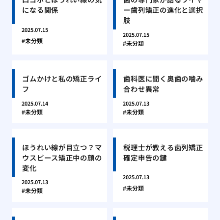
になる関係
ー歯列矯正の進化と選択
肢
2025.07.15
2025.07.15
未分類
未分類
ゴムかけと私の矯正ライ
歯科医に聞く奥歯の噛み
フ
合わせ異常
2025.07.14
2025.07.13
未分類
未分類
ほうれい線が目立つ？マ
税理士が教える歯列矯正
ウスピース矯正中の顔の
確定申告の鍵
変化
2025.07.13
2025.07.13
未分類
未分類