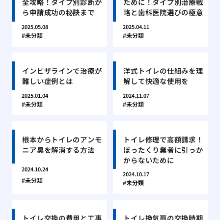
全攻略！タイプ別診断か
ために！タイプ別治療戦
ら申請成功の秘訣まで
略と歯科医院選びの極意
2025.05.08
2025.04.11
未分類
未分類
インビザラインで治療が
洋式トイレの仕組みを理
難しい症例とは
解して快適な使用を
2025.01.04
2024.11.07
未分類
未分類
根本からトイレのアンモ
トイレ修理で高額請求！
ニア臭を解消する方法
ぼったくり業者に引っか
からないために
2024.10.24
2024.10.17
未分類
未分類
トイレ交換の費用と工事
トイレ換気扇の交換時期