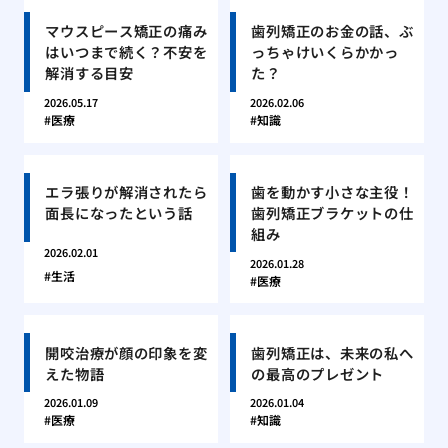
マウスピース矯正の痛み
歯列矯正のお金の話、ぶ
はいつまで続く？不安を
っちゃけいくらかかっ
解消する目安
た？
2026.05.17
2026.02.06
医療
知識
エラ張りが解消されたら
歯を動かす小さな主役！
面長になったという話
歯列矯正ブラケットの仕
組み
2026.02.01
2026.01.28
生活
医療
開咬治療が顔の印象を変
歯列矯正は、未来の私へ
えた物語
の最高のプレゼント
2026.01.09
2026.01.04
医療
知識