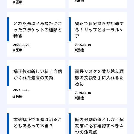
医療
医療
どれを選ぶ？あなたに合
矯正で自分磨きが加速す
ったブラケットの種類と
る！リップとオーラルケ
特徴
ア
2025.11.22
2025.11.19
医療
医療
矯正後の新しい私！自信
面長リスクを乗り越え理
がくれた最高の笑顔
想の笑顔を手に入れるた
めに
2025.11.10
2025.11.10
医療
医療
歯列矯正で面長は治るこ
院内分割の落とし穴！契
ともあるって本当？
約前に必ず確認すべき４
つの注意点