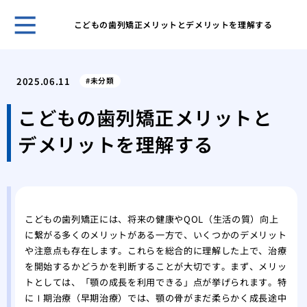
こどもの歯列矯正メリットとデメリットを理解する
歯科
ヒア
2025.06.11
未分類
ヒア
と作
こどもの歯列矯正メリットと
歯科
デメリットを理解する
皴な
私に
は
美容
注入
こどもの歯列矯正には、将来の健康やQOL（生活の質）向上
に繋がる多くのメリットがある一方で、いくつかのデメリット
や注意点も存在します。これらを総合的に理解した上で、治療
を開始するかどうかを判断することが大切です。まず、メリッ
トとしては、「顎の成長を利用できる」点が挙げられます。特
にⅠ期治療（早期治療）では、顎の骨がまだ柔らかく成長途中