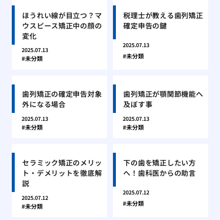
ほうれい線が目立つ？マ
税理士が教える歯列矯正
ウスピース矯正中の顔の
確定申告の鍵
変化
2025.07.13
2025.07.13
未分類
未分類
歯列矯正の確定申告対象
歯列矯正が顎関節機能へ
外になる場合
及ぼす事
2025.07.13
2025.07.13
未分類
未分類
セラミック矯正のメリッ
下の歯を矯正したい方
ト・デメリットを徹底解
へ！歯科医からの助言
説
2025.07.12
2025.07.12
未分類
未分類