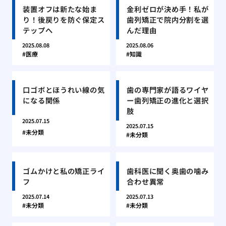
装置オフは新たな始ま
金利ゼロが決め手！私が
り！後戻りを防ぐ保定ス
歯列矯正で院内分割を選
テップへ
んだ理由
2025.08.08
2025.08.06
医療
知識
口ゴボとほうれい線の気
歯の専門家が語るワイヤ
になる関係
ー歯列矯正の進化と選択
肢
2025.07.15
2025.07.15
未分類
未分類
ゴムかけと私の矯正ライ
歯科医に聞く奥歯の噛み
フ
合わせ異常
2025.07.14
2025.07.13
未分類
未分類