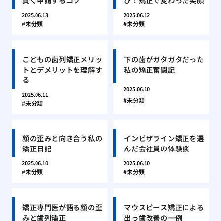
賢く申請するコツ
び！矯正で変わった笑顔
2025.06.13
2025.06.12
未分類
未分類
こどもの歯列矯正メリッ
下の歯がガタガタだった
トとデメリットを理解す
私の矯正奮闘記
る
2025.06.10
2025.06.11
未分類
未分類
顔の歪みと向き合う私の
インビザライン矯正を選
矯正日記
んだ会社員の体験談
2025.06.10
2025.06.10
未分類
未分類
矯正専門医が語る顔の歪
マウスピース矯正による
みと歯列矯正
出っ歯改善の一例