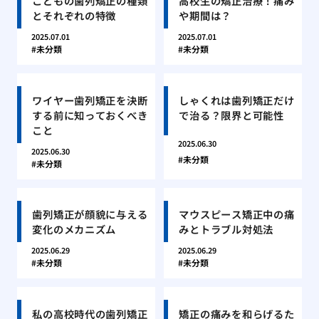
こどもの歯列矯正の種類
高校生の矯正治療！痛み
とそれぞれの特徴
や期間は？
2025.07.01
2025.07.01
未分類
未分類
ワイヤー歯列矯正を決断
しゃくれは歯列矯正だけ
する前に知っておくべき
で治る？限界と可能性
こと
2025.06.30
2025.06.30
未分類
未分類
歯列矯正が顔貌に与える
マウスピース矯正中の痛
変化のメカニズム
みとトラブル対処法
2025.06.29
2025.06.29
未分類
未分類
私の高校時代の歯列矯正
矯正の痛みを和らげるた