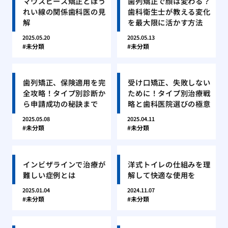
マウスピース矯正とほう
歯列矯正で顔は変わる？
れい線の関係歯科医の見
歯科衛生士が教える変化
解
を最大限に活かす方法
2025.05.20
2025.05.13
未分類
未分類
歯列矯正、保険適用を完
受け口矯正、失敗しない
全攻略！タイプ別診断か
ために！タイプ別治療戦
ら申請成功の秘訣まで
略と歯科医院選びの極意
2025.05.08
2025.04.11
未分類
未分類
インビザラインで治療が
洋式トイレの仕組みを理
難しい症例とは
解して快適な使用を
2025.01.04
2024.11.07
未分類
未分類