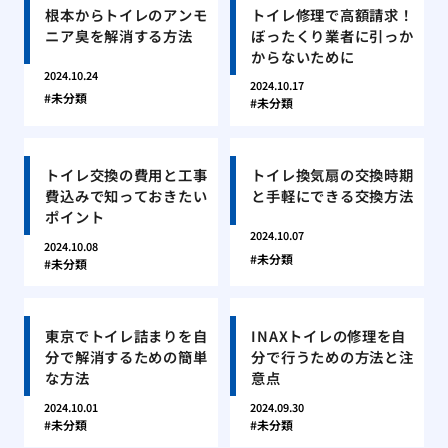
根本からトイレのアンモ
トイレ修理で高額請求！
ニア臭を解消する方法
ぼったくり業者に引っか
からないために
2024.10.24
2024.10.17
未分類
未分類
トイレ交換の費用と工事
トイレ換気扇の交換時期
費込みで知っておきたい
と手軽にできる交換方法
ポイント
2024.10.07
2024.10.08
未分類
未分類
東京でトイレ詰まりを自
INAXトイレの修理を自
分で解消するための簡単
分で行うための方法と注
な方法
意点
2024.10.01
2024.09.30
未分類
未分類