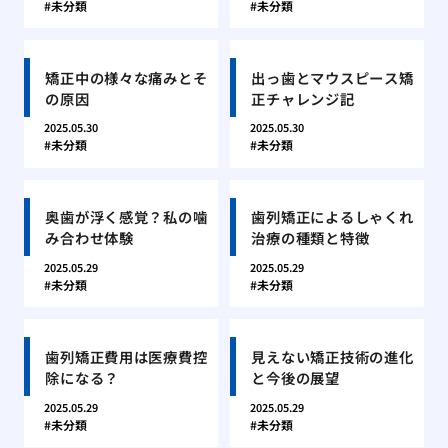
未分類
未分類
矯正中の様々な痛みとそ
出っ歯とマウスピース矯
の原因
正チャレンジ記
2025.05.30
2025.05.30
未分類
未分類
奥歯が浮く感覚？私の噛
歯列矯正によるしゃくれ
み合わせ体験
治療の種類と特徴
2025.05.29
2025.05.29
未分類
未分類
歯列矯正費用は医療費控
見えない矯正技術の進化
除になる？
と今後の展望
2025.05.29
2025.05.29
未分類
未分類