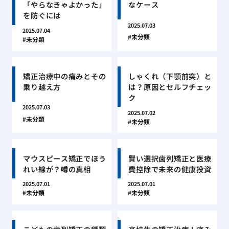
「やらなきゃよかった」
なケース
を防ぐには
2025.07.03
2025.07.04
未分類
未分類
矯正治療中の痛みとその
しゃくれ（下顎前突）と
乗り越え方
は？原因とセルフチェッ
ク
2025.07.03
2025.07.02
未分類
未分類
マウスピース矯正でほう
賢い選択歯列矯正と医療
れい線が？噂の真相
費控除で未来の健康投資
2025.07.01
2025.07.01
未分類
未分類