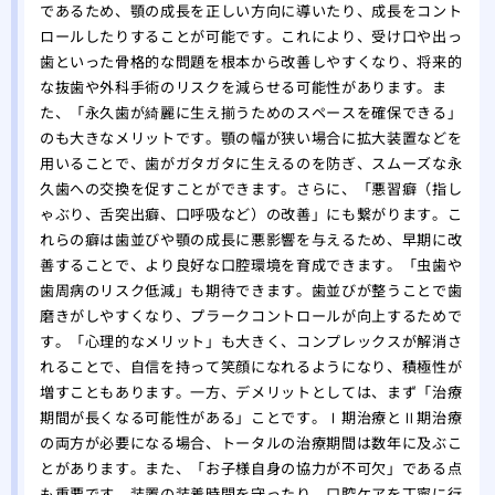
であるため、顎の成長を正しい方向に導いたり、成長をコント
ロールしたりすることが可能です。これにより、受け口や出っ
歯といった骨格的な問題を根本から改善しやすくなり、将来的
な抜歯や外科手術のリスクを減らせる可能性があります。ま
た、「永久歯が綺麗に生え揃うためのスペースを確保できる」
のも大きなメリットです。顎の幅が狭い場合に拡大装置などを
用いることで、歯がガタガタに生えるのを防ぎ、スムーズな永
久歯への交換を促すことができます。さらに、「悪習癖（指し
ゃぶり、舌突出癖、口呼吸など）の改善」にも繋がります。こ
れらの癖は歯並びや顎の成長に悪影響を与えるため、早期に改
善することで、より良好な口腔環境を育成できます。「虫歯や
歯周病のリスク低減」も期待できます。歯並びが整うことで歯
磨きがしやすくなり、プラークコントロールが向上するためで
す。「心理的なメリット」も大きく、コンプレックスが解消さ
れることで、自信を持って笑顔になれるようになり、積極性が
増すこともあります。一方、デメリットとしては、まず「治療
期間が長くなる可能性がある」ことです。Ⅰ期治療とⅡ期治療
の両方が必要になる場合、トータルの治療期間は数年に及ぶこ
とがあります。また、「お子様自身の協力が不可欠」である点
も重要です。装置の装着時間を守ったり、口腔ケアを丁寧に行