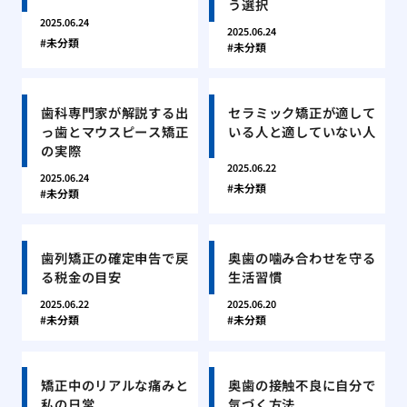
う選択
2025.06.24
2025.06.24
未分類
未分類
歯科専門家が解説する出
セラミック矯正が適して
っ歯とマウスピース矯正
いる人と適していない人
の実際
2025.06.22
2025.06.24
未分類
未分類
歯列矯正の確定申告で戻
奥歯の噛み合わせを守る
る税金の目安
生活習慣
2025.06.22
2025.06.20
未分類
未分類
矯正中のリアルな痛みと
奥歯の接触不良に自分で
私の日常
気づく方法