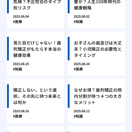
危険？不正咬合のタイプ
要か？人生100年時代の
別リスク
健康戦略
2025.09.04
2025.09.02
医療
知識
見た目だけじゃない！歯
お子さんの歯並びは大丈
列矯正がもたらす本当の
夫？小児矯正の必要性と
健康効果
タイミング
2025.08.25
2025.08.24
知識
医療
矯正しない、という選
なぜお得？歯列矯正の院
択。その先に待つ未来と
内分割が持つ４つの大き
は何か
なメリット
2025.08.16
2025.08.12
医療
知識