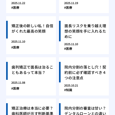
2025.11.22
2025.11.19
医療
医療
矯正後の新しい私！自信
面長リスクを乗り越え理
がくれた最高の笑顔
想の笑顔を手に入れるた
めに
2025.11.10
2025.11.10
医療
医療
歯列矯正で面長は治るこ
院内分割の落とし穴！契
ともあるって本当？
約前に必ず確認すべき４
つの注意点
2025.11.08
2025.10.21
医療
知識
矯正治療は本当に必要？
院内分割の審査は甘い？
歯科医師が示す判断基準
デンタルローンとの違い