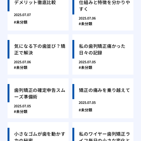
デメリット徹底比較
仕組みと特徴を分かりや
すく
2025.07.07
2025.07.06
未分類
未分類
気になる下の歯並び？矯
私の歯列矯正痛かった
正で解決
日々の記録
2025.07.06
2025.07.05
未分類
未分類
歯列矯正の確定申告スム
矯正の痛みを乗り越えて
ーズ準備術
2025.07.05
2025.07.05
未分類
未分類
小さなゴムが歯を動かす
私のワイヤー歯列矯正ラ
力の秘密
イフ毎日の小さな変化と