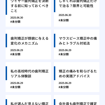
ワイヤー歯列矯正を決断
しゃくれは歯列矯正だけ
する前に知っておくべき
で治る？限界と可能性
こと
2025.06.30
2025.06.30
未分類
未分類
歯列矯正が顔貌に与える
マウスピース矯正中の痛
変化のメカニズム
みとトラブル対処法
2025.06.29
2025.06.29
未分類
未分類
私の高校時代の歯列矯正
矯正の痛みを和らげるた
リアル体験談
めの実践アドバイス
2025.06.29
2025.06.29
未分類
未分類
私が選んだ見えない矯正
会社員も歯列矯正で確定