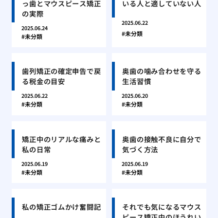
っ歯とマウスピース矯正
いる人と適していない人
の実際
2025.06.22
2025.06.24
未分類
未分類
歯列矯正の確定申告で戻
奥歯の噛み合わせを守る
る税金の目安
生活習慣
2025.06.22
2025.06.20
未分類
未分類
矯正中のリアルな痛みと
奥歯の接触不良に自分で
私の日常
気づく方法
2025.06.19
2025.06.19
未分類
未分類
私の矯正ゴムかけ奮闘記
それでも気になるマウス
ピース矯正中のほうれい