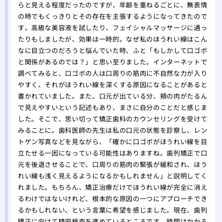
らと見える程度だったのですが、年齢を重ねるごとに、無表情
の時でもくっきりとその存在を主張するようになってきたので
す。高級な美容液を試したり、フェイシャルマッサージに通っ
たりもしましたが、効果は一時的。なぜ私のほうれい線はこん
なに目立つのだろうと悩んでいた時、ふと「もしかして口ゴボ
と関係があるのでは？」と思い至りました。インターネットで
調べてみると、口ゴボの人は口周りの筋肉に不自然な力が入り
やすく、それがほうれい線を深くする原因になることがあると
書かれていました。また、口元が出ている分、頬の肉がたるん
で見えやすいという記述もあり、まさに自分のことだと感じま
した。そこで、思い切って矯正歯科のカウンセリングを受けて
みることに。歯科医師の先生は私の口元の状態を診察し、レン
トゲン写真などを見ながら、「確かに口ゴボがほうれい線を目
立たせる一因になっている可能性はありますね。歯列矯正で口
元を後退させることで、口周りの筋肉の緊張が緩和され、ほう
れい線も浅く見えるようになるかもしれません」と説明してく
れました。もちろん、矯正治療だけでほうれい線が完全に消え
るわけではないけれど、根本的な原因の一つにアプローチでき
るかもしれない、という言葉に希望を感じました。現在、歯列
矯正に向けて精密検査を進めているところです。時間はかかる