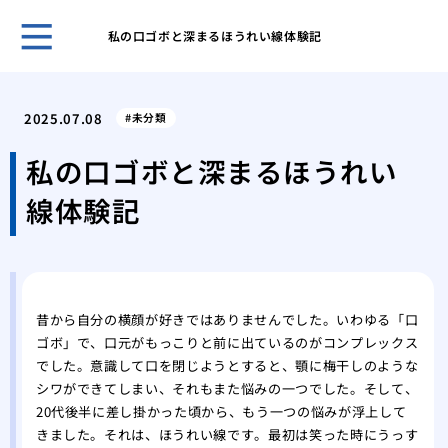
私の口ゴボと深まるほうれい線体験記
歯科
ヒア
2025.07.08
未分類
ヒア
と作
私の口ゴボと深まるほうれい
歯科
線体験記
皴な
私に
は
美容
注入
昔から自分の横顔が好きではありませんでした。いわゆる「口
ゴボ」で、口元がもっこりと前に出ているのがコンプレックス
でした。意識して口を閉じようとすると、顎に梅干しのような
シワができてしまい、それもまた悩みの一つでした。そして、
20代後半に差し掛かった頃から、もう一つの悩みが浮上して
きました。それは、ほうれい線です。最初は笑った時にうっす