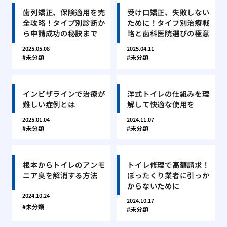
歯列矯正、保険適用を完
受け口矯正、失敗しない
全攻略！タイプ別診断か
ために！タイプ別治療戦
ら申請成功の秘訣まで
略と歯科医院選びの極意
2025.05.08
2025.04.11
未分類
未分類
インビザラインで治療が
洋式トイレの仕組みを理
難しい症例とは
解して快適な使用を
2025.01.04
2024.11.07
未分類
未分類
根本からトイレのアンモ
トイレ修理で高額請求！
ニア臭を解消する方法
ぼったくり業者に引っか
からないために
2024.10.24
2024.10.17
未分類
未分類