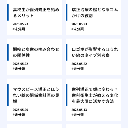
高校生が歯列矯正を始め
矯正治療の鍵となるゴム
るメリット
かけの役割
2025.05.23
2025.05.23
未分類
未分類
開咬と奥歯の噛み合わせ
口ゴボが影響するほうれ
の関係性
い線のタイプ別考察
2025.05.22
2025.05.22
未分類
未分類
マウスピース矯正とほう
歯列矯正で顔は変わる？
れい線の関係歯科医の見
歯科衛生士が教える変化
解
を最大限に活かす方法
2025.05.20
2025.05.13
未分類
未分類