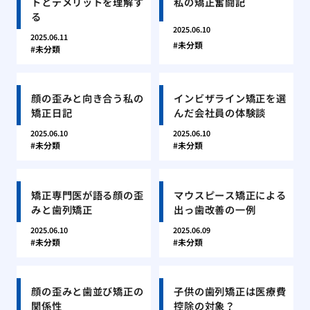
トとデメリットを理解す
私の矯正奮闘記
る
2025.06.10
2025.06.11
未分類
未分類
顔の歪みと向き合う私の
インビザライン矯正を選
矯正日記
んだ会社員の体験談
2025.06.10
2025.06.10
未分類
未分類
矯正専門医が語る顔の歪
マウスピース矯正による
みと歯列矯正
出っ歯改善の一例
2025.06.10
2025.06.09
未分類
未分類
顔の歪みと歯並び矯正の
子供の歯列矯正は医療費
関係性
控除の対象？