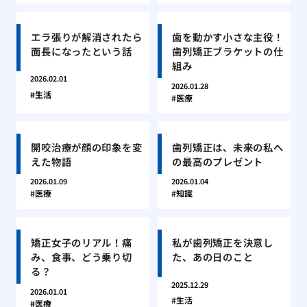
エラ張りが解消されたら
歯を動かす小さな主役！
面長になったという話
歯列矯正ブラケットの仕
組み
2026.02.01
2026.01.28
生活
医療
開咬治療が顔の印象を変
歯列矯正は、未来の私へ
えた物語
の最高のプレゼント
2026.01.09
2026.01.04
医療
知識
矯正女子のリアル！痛
私が歯列矯正を決意し
み、食事、どう乗り切
た、あの日のこと
る？
2025.12.29
2026.01.01
生活
医療