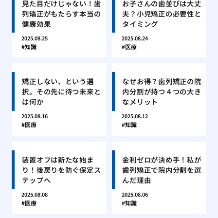
見た目だけじゃない！歯
お子さんの歯並びは大丈
列矯正がもたらす本当の
夫？小児矯正の必要性と
健康効果
タイミング
2025.08.25
2025.08.24
知識
医療
矯正しない、という選
なぜお得？歯列矯正の院
択。その先に待つ未来と
内分割が持つ４つの大き
は何か
なメリット
2025.08.16
2025.08.12
医療
知識
装置オフは新たな始ま
金利ゼロが決め手！私が
り！後戻りを防ぐ保定ス
歯列矯正で院内分割を選
テップへ
んだ理由
2025.08.08
2025.08.06
医療
知識