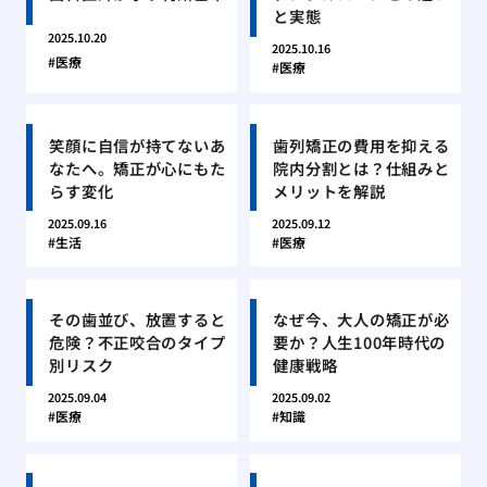
と実態
2025.10.20
2025.10.16
医療
医療
笑顔に自信が持てないあ
歯列矯正の費用を抑える
なたへ。矯正が心にもた
院内分割とは？仕組みと
らす変化
メリットを解説
2025.09.16
2025.09.12
生活
医療
その歯並び、放置すると
なぜ今、大人の矯正が必
危険？不正咬合のタイプ
要か？人生100年時代の
別リスク
健康戦略
2025.09.04
2025.09.02
医療
知識