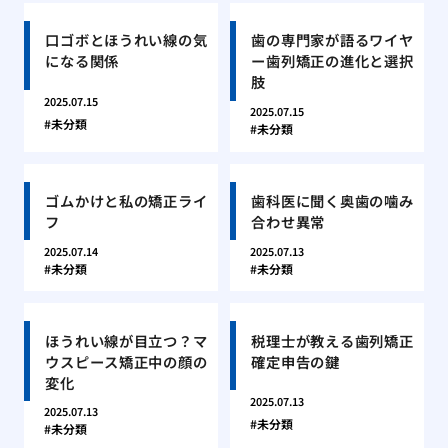
口ゴボとほうれい線の気
歯の専門家が語るワイヤ
になる関係
ー歯列矯正の進化と選択
肢
2025.07.15
2025.07.15
未分類
未分類
ゴムかけと私の矯正ライ
歯科医に聞く奥歯の噛み
フ
合わせ異常
2025.07.14
2025.07.13
未分類
未分類
ほうれい線が目立つ？マ
税理士が教える歯列矯正
ウスピース矯正中の顔の
確定申告の鍵
変化
2025.07.13
2025.07.13
未分類
未分類