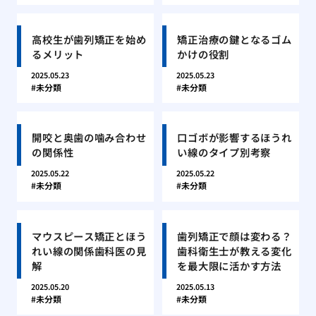
高校生が歯列矯正を始め
矯正治療の鍵となるゴム
るメリット
かけの役割
2025.05.23
2025.05.23
未分類
未分類
開咬と奥歯の噛み合わせ
口ゴボが影響するほうれ
の関係性
い線のタイプ別考察
2025.05.22
2025.05.22
未分類
未分類
マウスピース矯正とほう
歯列矯正で顔は変わる？
れい線の関係歯科医の見
歯科衛生士が教える変化
解
を最大限に活かす方法
2025.05.20
2025.05.13
未分類
未分類