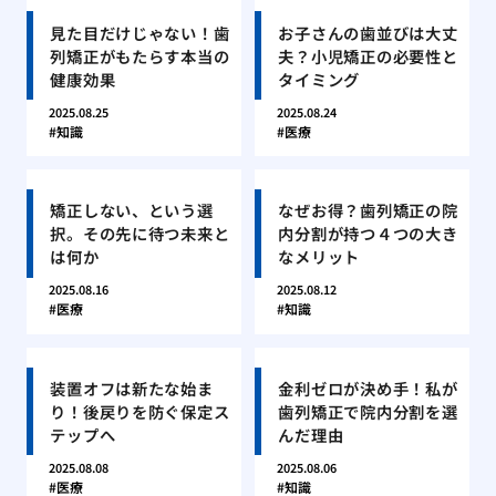
見た目だけじゃない！歯
お子さんの歯並びは大丈
列矯正がもたらす本当の
夫？小児矯正の必要性と
健康効果
タイミング
2025.08.25
2025.08.24
知識
医療
矯正しない、という選
なぜお得？歯列矯正の院
択。その先に待つ未来と
内分割が持つ４つの大き
は何か
なメリット
2025.08.16
2025.08.12
医療
知識
装置オフは新たな始ま
金利ゼロが決め手！私が
り！後戻りを防ぐ保定ス
歯列矯正で院内分割を選
テップへ
んだ理由
2025.08.08
2025.08.06
医療
知識