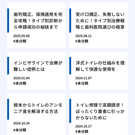
歯列矯正、保険適用を完
受け口矯正、失敗しない
全攻略！タイプ別診断か
ために！タイプ別治療戦
ら申請成功の秘訣まで
略と歯科医院選びの極意
2025.05.08
2025.04.11
未分類
未分類
インビザラインで治療が
洋式トイレの仕組みを理
難しい症例とは
解して快適な使用を
2025.01.04
2024.11.07
未分類
未分類
根本からトイレのアンモ
トイレ修理で高額請求！
ニア臭を解消する方法
ぼったくり業者に引っか
からないために
2024.10.24
2024.10.17
未分類
未分類