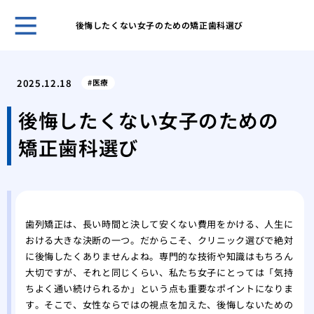
後悔したくない女子のための矯正歯科選び
歯科
ヒア
2025.12.18
医療
ヒア
と作
後悔したくない女子のための
歯科
矯正歯科選び
皴な
私に
は
美容
注入
歯列矯正は、長い時間と決して安くない費用をかける、人生に
おける大きな決断の一つ。だからこそ、クリニック選びで絶対
に後悔したくありませんよね。専門的な技術や知識はもちろん
大切ですが、それと同じくらい、私たち女子にとっては「気持
ちよく通い続けられるか」という点も重要なポイントになりま
す。そこで、女性ならではの視点を加えた、後悔しないための