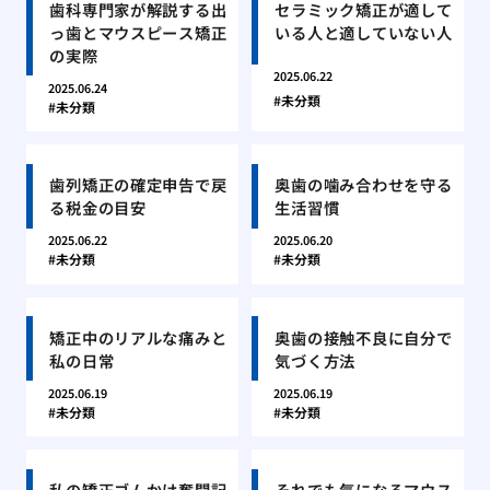
歯科専門家が解説する出
セラミック矯正が適して
っ歯とマウスピース矯正
いる人と適していない人
の実際
2025.06.22
2025.06.24
未分類
未分類
歯列矯正の確定申告で戻
奥歯の噛み合わせを守る
る税金の目安
生活習慣
2025.06.22
2025.06.20
未分類
未分類
矯正中のリアルな痛みと
奥歯の接触不良に自分で
私の日常
気づく方法
2025.06.19
2025.06.19
未分類
未分類
私の矯正ゴムかけ奮闘記
それでも気になるマウス