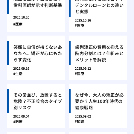
歯科医師が示す判断基準
デンタルローンとの違い
と実態
2025.10.20
2025.10.16
医療
医療
笑顔に自信が持てないあ
歯列矯正の費用を抑える
なたへ。矯正が心にもた
院内分割とは？仕組みと
らす変化
メリットを解説
2025.09.16
2025.09.12
生活
医療
その歯並び、放置すると
なぜ今、大人の矯正が必
危険？不正咬合のタイプ
要か？人生100年時代の
別リスク
健康戦略
2025.09.04
2025.09.02
医療
知識