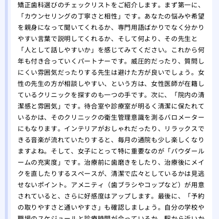
矯正歯科選びのチェックリストをご紹介します。まず第一に、
「カウンセリングの丁寧さと相性」です。あなたの悩みや希望
を親身になって聞いてくれるか、専門用語ばかりでなく分かり
やすい言葉で説明してくれるか、そして何より、その先生と
「人として話しやすいか」を感じてみてください。これから何
年も付き合っていくパートナーです。威圧的だったり、質問し
にくい雰囲気だったりする先生は避けた方が良いでしょう。女
性の先生の方が相談しやすい、という方は、女性医師が在籍し
ているクリニックを探すのも一つの手です。次に、「院内の清
潔感と雰囲気」です。待合室や診療室が明るく清潔に保たれて
いるかは、そのクリニックの衛生管理意識を測るバロメーター
にもなります。インテリアがおしゃれだったり、リラックスで
きる音楽が流れていたりすると、毎月の通院も少し楽しくなり
ますよね。そして、女子にとって特に重要なのが「パウダール
ームの充実度」です。治療前に歯磨きをしたり、治療後にメイ
クを直したりするスペースが、清潔で広々としているかは見逃
せないポイント。アメニティ（歯ブラシやコップなど）が用意
されていると、さらに好感度はアップします。最後に、「予約
の取りやすさと通いやすさ」も確認しましょう。自分の学校や
職場のスケジュールと診療時間が合っているか、駅から近いか