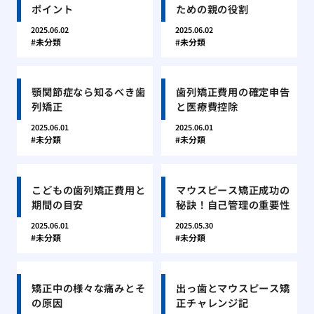
ポイント
ための親の役割
2025.06.02
2025.06.02
未分類
未分類
顎関節症なら知るべき歯
歯列矯正費用の確定申告
列矯正
と医療費控除
2025.06.01
2025.06.01
未分類
未分類
こどもの歯列矯正費用と
マウスピース矯正成功の
期間の目安
秘訣！自己管理の重要性
2025.06.01
2025.05.30
未分類
未分類
矯正中の様々な痛みとそ
出っ歯とマウスピース矯
の原因
正チャレンジ記