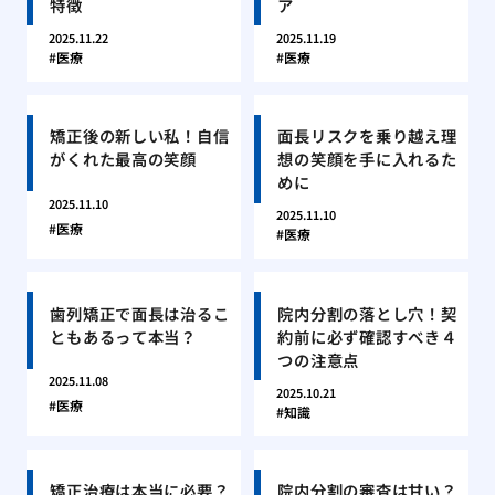
特徴
ア
2025.11.22
2025.11.19
医療
医療
矯正後の新しい私！自信
面長リスクを乗り越え理
がくれた最高の笑顔
想の笑顔を手に入れるた
めに
2025.11.10
2025.11.10
医療
医療
歯列矯正で面長は治るこ
院内分割の落とし穴！契
ともあるって本当？
約前に必ず確認すべき４
つの注意点
2025.11.08
2025.10.21
医療
知識
矯正治療は本当に必要？
院内分割の審査は甘い？