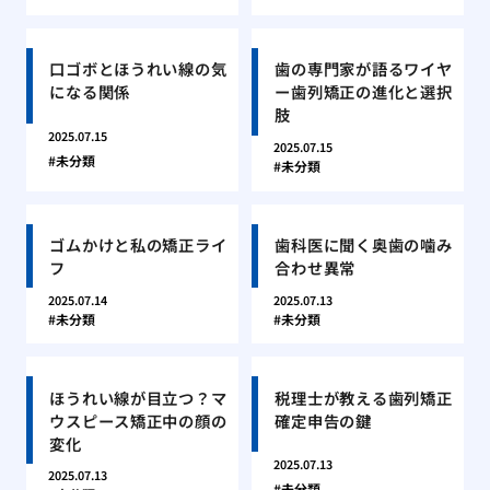
口ゴボとほうれい線の気
歯の専門家が語るワイヤ
になる関係
ー歯列矯正の進化と選択
肢
2025.07.15
2025.07.15
未分類
未分類
ゴムかけと私の矯正ライ
歯科医に聞く奥歯の噛み
フ
合わせ異常
2025.07.14
2025.07.13
未分類
未分類
ほうれい線が目立つ？マ
税理士が教える歯列矯正
ウスピース矯正中の顔の
確定申告の鍵
変化
2025.07.13
2025.07.13
未分類