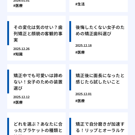
2026.01.01
生活
医療
その変化は気のせい？歯
後悔したくない女子のた
列矯正と顔貌の客観的事
めの矯正歯科選び
実
2025.12.18
2025.12.26
医療
知識
矯正中でも可愛いは諦め
矯正後に面長になったと
ない！女子のための装置
感じたら試したいこと
選び
2025.12.01
2025.12.12
医療
医療
どれを選ぶ？あなたに合
矯正で自分磨きが加速す
ったブラケットの種類と
る！リップとオーラルケ