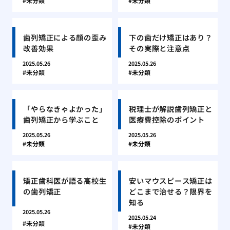
未分類
未分類
歯列矯正による顔の歪み
下の歯だけ矯正はあり？
改善効果
その実際と注意点
2025.05.26
2025.05.26
未分類
未分類
「やらなきゃよかった」
税理士が解説歯列矯正と
歯列矯正から学ぶこと
医療費控除のポイント
2025.05.26
2025.05.26
未分類
未分類
矯正歯科医が語る高校生
安いマウスピース矯正は
の歯列矯正
どこまで治せる？限界を
知る
2025.05.26
2025.05.24
未分類
未分類