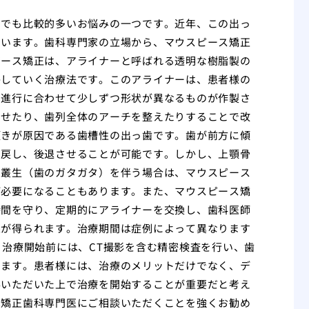
中でも比較的多いお悩みの一つです。近年、この出っ
ています。歯科専門家の立場から、マウスピース矯正
ピース矯正は、アライナーと呼ばれる透明な樹脂製の
かしていく治療法です。このアライナーは、患者様の
の進行に合わせて少しずつ形状が異なるものが作製さ
させたり、歯列全体のアーチを整えたりすることで改
傾きが原因である歯槽性の出っ歯です。歯が前方に傾
に戻し、後退させることが可能です。しかし、上顎骨
の叢生（歯のガタガタ）を伴う場合は、マウスピース
が必要になることもあります。また、マウスピース矯
時間を守り、定期的にアライナーを交換し、歯科医師
果が得られます。治療期間は症例によって異なります
。治療開始前には、CT撮影を含む精密検査を行い、歯
します。患者様には、治療のメリットだけでなく、デ
得いただいた上で治療を開始することが重要だと考え
は矯正歯科専門医にご相談いただくことを強くお勧め