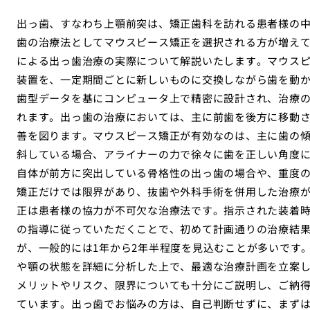
出っ歯、すなわち上顎前突は、矯正歯科を訪れる患者様の
歯の治療法としてマウスピース矯正を選択される方が増え
による出っ歯治療の実際について解説いたします。マウス
装置を、一定期間ごとに新しいものに交換しながら歯を動
歯型データを基にコンピュータ上で精密に設計され、治療
れます。出っ歯の治療においては、主に前歯を後方に移動
善を図ります。マウスピース矯正が有効なのは、主に歯の
斜している場合、アライナーの力で徐々に歯を正しい角度
自体が前方に突出している骨格性の出っ歯の場合や、重度
矯正だけでは限界があり、抜歯や外科手術を併用した治療
正は患者様の協力が不可欠な治療法です。指示された装着
の指導に従っていただくことで、初めて計画通りの治療結
が、一般的には1年から2年半程度を見込むことが多いです
や顎の状態を詳細に分析した上で、最適な治療計画を立案
メリットやリスク、限界についても十分にご説明し、ご納
ています。出っ歯でお悩みの方は、自己判断せずに、まず