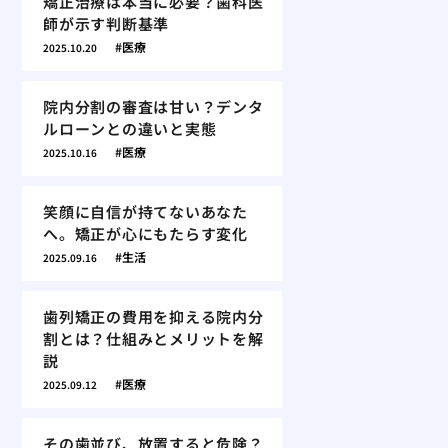
矯正治療は本当に必要？歯科医
師が示す判断基準
医療
2025.10.20
院内分割の審査は甘い？デンタ
ルローンとの違いと実態
医療
2025.10.16
笑顔に自信が持てないあなた
へ。矯正が心にもたらす変化
生活
2025.09.16
歯列矯正の費用を抑える院内分
割とは？仕組みとメリットを解
説
医療
2025.09.12
その歯並び、放置すると危険？