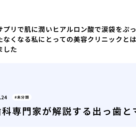
サプリで肌に潤い
ヒアルロン酸で涙袋をぷ
たなくなる
私にとっての美容クリニックと
ました
.24
未分類
歯科専門家が解説する出っ歯と