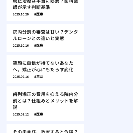
矯正治療は本当に必要？歯科医
師が示す判断基準
医療
2025.10.20
院内分割の審査は甘い？デンタ
ルローンとの違いと実態
医療
2025.10.16
笑顔に自信が持てないあなた
へ。矯正が心にもたらす変化
生活
2025.09.16
歯列矯正の費用を抑える院内分
割とは？仕組みとメリットを解
説
医療
2025.09.12
その歯並び、放置すると危険？