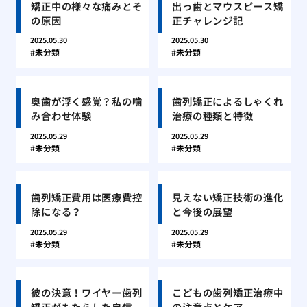
矯正中の様々な痛みとそ
出っ歯とマウスピース矯
の原因
正チャレンジ記
2025.05.30
2025.05.30
未分類
未分類
奥歯が浮く感覚？私の噛
歯列矯正によるしゃくれ
み合わせ体験
治療の種類と特徴
2025.05.29
2025.05.29
未分類
未分類
歯列矯正費用は医療費控
見えない矯正技術の進化
除になる？
と今後の展望
2025.05.29
2025.05.29
未分類
未分類
彼の決意！ワイヤー歯列
こどもの歯列矯正治療中
矯正がもたらした自信
の注意点とケア