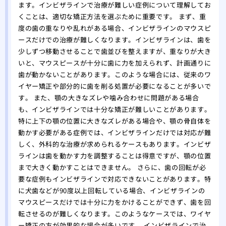
ます。インビザラインで治療が難しい症例について理解してお
くことは、適切な矯正方法を選ぶために重要です。 まず、重
度の歯の重なりや乱れがある場合、インビザラインのマウスピ
ースだけでの治療が難しくなります。インビザラインは、歯を
少しずつ移動させることで歯並びを整えますが、重なりが大き
いと、マウスピースが十分に歯に力を加えられず、計画通りに
歯が動かないことがあります。このような場合には、従来のワ
イヤー矯正や部分的に歯を削る処置が必要になることが多いで
す。 また、顎の大きなズレや噛み合わせに問題がある場合
も、インビザラインでは十分な矯正が難しいことがあります。
特に上下の顎の位置に大きなズレがある場合や、顎の骨自体を
動かす必要がある症例では、インビザラインだけでは対応が難
しく、外科的な治療が求められるケースもあります。インビザ
ラインは歯を動かす力を調整することは得意ですが、顎の位置
まで大きく動かすことはできません。 さらに、歯の回転が必
要な症例もインビザラインで対応できないことがあります。特
に犬歯などが90度以上回転している場合、インビザラインの
マウスピースだけでは十分に力をかけることができず、歯を回
転させるのが難しくなります。このようなケースでは、ワイヤ
ー矯正の方が効果的な場合が多いです。 インビザラインで治