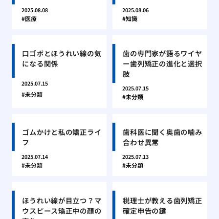
2025.08.08
2025.08.06
医療
知識
口ゴボとほうれい線の気
歯の専門家が語るワイヤ
になる関係
ー歯列矯正の進化と選択
肢
2025.07.15
2025.07.15
未分類
未分類
ゴムかけと私の矯正ライ
歯科医に聞く奥歯の噛み
フ
合わせ異常
2025.07.14
2025.07.13
未分類
未分類
ほうれい線が目立つ？マ
税理士が教える歯列矯正
ウスピース矯正中の顔の
確定申告の鍵