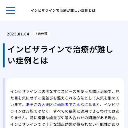
インビザラインで治療が難しい症例とは
歯科
ヒア
2025.01.04
未分類
ヒア
と作
インビザラインで治療が難し
歯科
い症例とは
皴な
私に
は
美容
注入
インビザラインは透明なマウスピースを使った矯正治療で、見
た目を気にせずに歯並びを整えられる方法として人気を集めて
います。
あそこの大正区に歯医者でこんなになると
、インビザ
ラインは万能ではなく、すべての症例に適用できるわけではあ
りません。特に複雑な歯並びや噛み合わせの問題がある場合、
インビザラインでは十分な矯正効果が得られない可能性があり