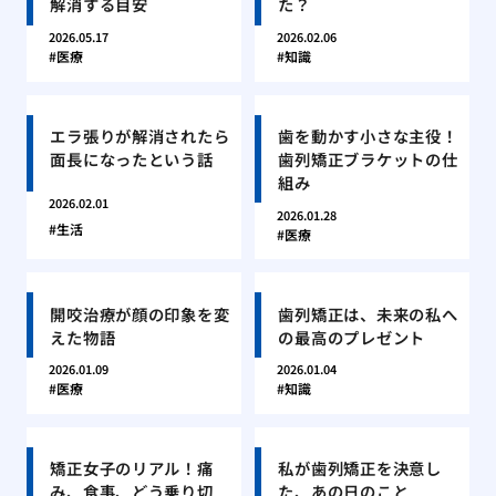
解消する目安
た？
2026.05.17
2026.02.06
医療
知識
エラ張りが解消されたら
歯を動かす小さな主役！
面長になったという話
歯列矯正ブラケットの仕
組み
2026.02.01
2026.01.28
生活
医療
開咬治療が顔の印象を変
歯列矯正は、未来の私へ
えた物語
の最高のプレゼント
2026.01.09
2026.01.04
医療
知識
矯正女子のリアル！痛
私が歯列矯正を決意し
み、食事、どう乗り切
た、あの日のこと