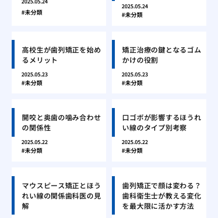
2025.05.24
2025.05.24
未分類
未分類
高校生が歯列矯正を始め
矯正治療の鍵となるゴム
るメリット
かけの役割
2025.05.23
2025.05.23
未分類
未分類
開咬と奥歯の噛み合わせ
口ゴボが影響するほうれ
の関係性
い線のタイプ別考察
2025.05.22
2025.05.22
未分類
未分類
マウスピース矯正とほう
歯列矯正で顔は変わる？
れい線の関係歯科医の見
歯科衛生士が教える変化
解
を最大限に活かす方法