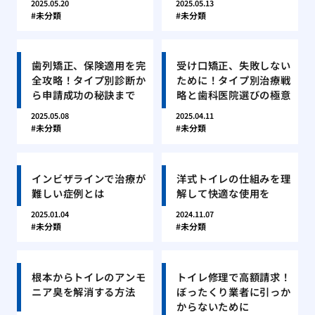
2025.05.20
2025.05.13
未分類
未分類
歯列矯正、保険適用を完
受け口矯正、失敗しない
全攻略！タイプ別診断か
ために！タイプ別治療戦
ら申請成功の秘訣まで
略と歯科医院選びの極意
2025.05.08
2025.04.11
未分類
未分類
インビザラインで治療が
洋式トイレの仕組みを理
難しい症例とは
解して快適な使用を
2025.01.04
2024.11.07
未分類
未分類
根本からトイレのアンモ
トイレ修理で高額請求！
ニア臭を解消する方法
ぼったくり業者に引っか
からないために