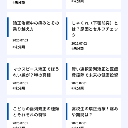
未分類
未分類
矯正治療中の痛みとその
しゃくれ（下顎前突）と
乗り越え方
は？原因とセルフチェッ
ク
2025.07.03
2025.07.02
未分類
未分類
マウスピース矯正でほう
賢い選択歯列矯正と医療
れい線が？噂の真相
費控除で未来の健康投資
2025.07.01
2025.07.01
未分類
未分類
こどもの歯列矯正の種類
高校生の矯正治療！痛み
とそれぞれの特徴
や期間は？
2025.07.01
2025.07.01
未分類
未分類