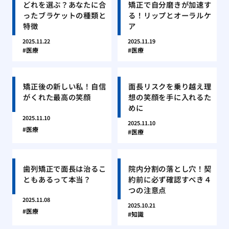
どれを選ぶ？あなたに合
矯正で自分磨きが加速す
ったブラケットの種類と
る！リップとオーラルケ
特徴
ア
2025.11.22
2025.11.19
医療
医療
矯正後の新しい私！自信
面長リスクを乗り越え理
がくれた最高の笑顔
想の笑顔を手に入れるた
めに
2025.11.10
2025.11.10
医療
医療
歯列矯正で面長は治るこ
院内分割の落とし穴！契
ともあるって本当？
約前に必ず確認すべき４
つの注意点
2025.11.08
2025.10.21
医療
知識