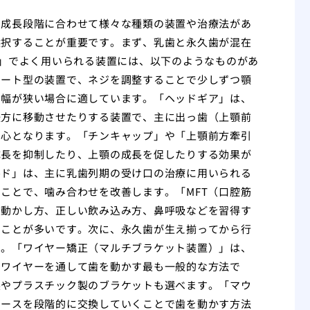
の成長段階に合わせて様々な種類の装置や治療法があ
選択することが重要です。まず、乳歯と永久歯が混在
療」でよく用いられる装置には、以下のようなものがあ
レート型の装置で、ネジを調整することで少しずつ顎
の幅が狭い場合に適しています。「ヘッドギア」は、
後方に移動させたりする装置で、主に出っ歯（上顎前
中心となります。「チンキャップ」や「上顎前方牽引
成長を抑制したり、上顎の成長を促したりする効果が
ルド」は、主に乳歯列期の受け口の治療に用いられる
ことで、噛み合わせを改善します。「MFT（口腔筋
や動かし方、正しい飲み込み方、鼻呼吸などを習得す
ることが多いです。次に、永久歯が生え揃ってから行
す。「ワイヤー矯正（マルチブラケット装置）」は、
にワイヤーを通して歯を動かす最も一般的な方法で
製やプラスチック製のブラケットも選べます。「マウ
ピースを段階的に交換していくことで歯を動かす方法