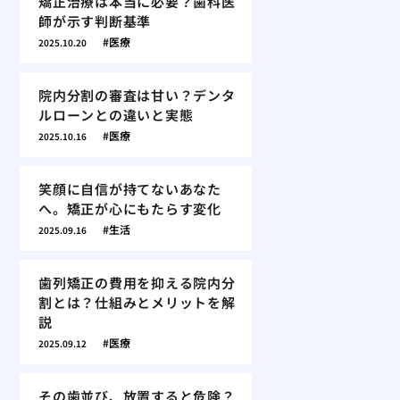
矯正治療は本当に必要？歯科医
師が示す判断基準
医療
2025.10.20
院内分割の審査は甘い？デンタ
ルローンとの違いと実態
医療
2025.10.16
笑顔に自信が持てないあなた
へ。矯正が心にもたらす変化
生活
2025.09.16
歯列矯正の費用を抑える院内分
割とは？仕組みとメリットを解
説
医療
2025.09.12
その歯並び、放置すると危険？