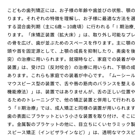
こどもの歯列矯正には、お子様の年齢や歯並びの状態、顎
ります。それぞれの特徴を理解し、お子様に最適な方法を
する混合歯列期（主に6歳～10歳頃）に行われる「Ⅰ期治
ります。「床矯正装置（拡大床）」は、取り外し可能なプ
の骨を広げ、歯が並ぶためのスペースを作ります。主に顎
頭や首を固定源として、上顎の成長を抑制したり、奥歯を
突）の治療に用いられます。就寝時など、家庭での装着が
装置」は、受け口（反対咬合）の治療に用いられ、下顎の
あります。これらも家庭での装着が中心です。「ムーシー
マウスピース型の装置で、舌や唇の筋肉のバランスを整える
機能療法）」は、装置ではありませんが、舌の正しい位置
るためのトレーニングで、他の矯正装置と併用して行われ
う「Ⅱ期治療」では、成人矯正と同様の装置が用いられま
歯の表面にブラケットという小さな装置を取り付け、そこ
す。金属製のブラケットの他に、目立ちにくいセラミック
スピース矯正（インビザラインなど）」は、透明なマウス