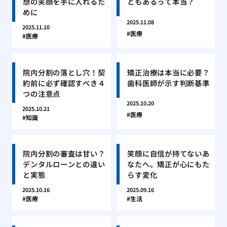
想の笑顔を手に入れるた
ともあるって本当？
めに
2025.11.08
2025.11.10
医療
医療
院内分割の落とし穴！契
矯正治療は本当に必要？
約前に必ず確認すべき４
歯科医師が示す判断基準
つの注意点
2025.10.20
2025.10.21
医療
知識
院内分割の審査は甘い？
笑顔に自信が持てないあ
デンタルローンとの違い
なたへ。矯正が心にもた
と実態
らす変化
2025.10.16
2025.09.16
医療
生活