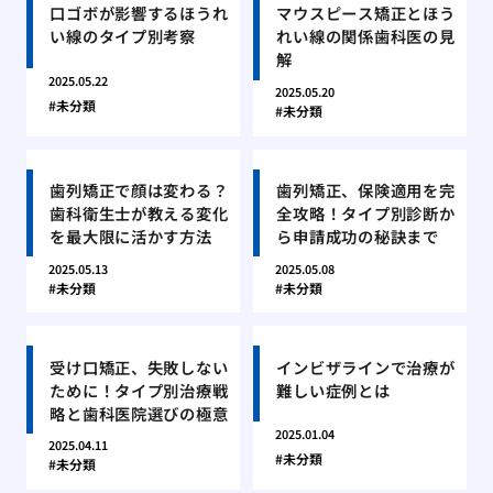
口ゴボが影響するほうれ
マウスピース矯正とほう
い線のタイプ別考察
れい線の関係歯科医の見
解
2025.05.22
2025.05.20
未分類
未分類
歯列矯正で顔は変わる？
歯列矯正、保険適用を完
歯科衛生士が教える変化
全攻略！タイプ別診断か
を最大限に活かす方法
ら申請成功の秘訣まで
2025.05.13
2025.05.08
未分類
未分類
受け口矯正、失敗しない
インビザラインで治療が
ために！タイプ別治療戦
難しい症例とは
略と歯科医院選びの極意
2025.01.04
2025.04.11
未分類
未分類