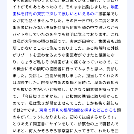
イトがそのあとあったので、そのまま出勤しました。
矯正
歯科を評判の東京で探して欲しいといえるのに
接客業でし
たが何も話せませんでした。その日一日中もう二度とあの
歯医者に行かない決意を何度も何度も頭の中で思いながら
バイトをしていたのを今でも鮮明に覚えております。これ
は私が大学生の頃のお話です。実家が田舎で、歯医者も2箇
所しかないところに住んでおりました。ある時隣町に外観
がリゾートを思わせるような歯医者ができたと話題にな
り、ちょうど私もその頃歯がよく痛くなっていたので、こ
の機会にその隣町の歯医者に行ってみようと思い、受診し
ました。受診し、虫歯が発覚しました。担当してくれたの
は院長でした。院長が虫歯の指摘と同時に、奥歯の親知ら
ずも抜いた方がいいと指摘し、いきなり同意書を持ってき
て、「今日抜きますから。」と抜歯の準備に取り掛かった
のです。私は驚きが隠せませんでした。しかも抜く親知ら
ずは2本です。
東京で評判の根管治療を探すとどこからも
頭
の中がパニックになりました。初めて抜歯するからです。
とりあえず同意書にサインをして、診察台の上で寝転んで
いると、何人かぞろぞろ診察室に入ってきて、わたしを囲