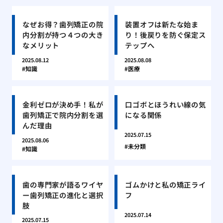
なぜお得？歯列矯正の院
装置オフは新たな始ま
内分割が持つ４つの大き
り！後戻りを防ぐ保定ス
なメリット
テップへ
2025.08.12
2025.08.08
知識
医療
金利ゼロが決め手！私が
口ゴボとほうれい線の気
歯列矯正で院内分割を選
になる関係
んだ理由
2025.07.15
2025.08.06
未分類
知識
歯の専門家が語るワイヤ
ゴムかけと私の矯正ライ
ー歯列矯正の進化と選択
フ
肢
2025.07.14
2025.07.15