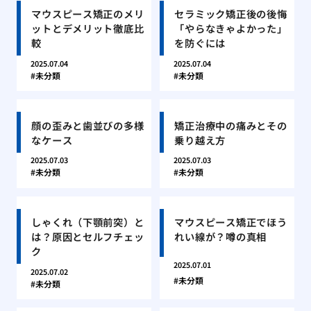
マウスピース矯正のメリ
セラミック矯正後の後悔
ットとデメリット徹底比
「やらなきゃよかった」
較
を防ぐには
2025.07.04
2025.07.04
未分類
未分類
顔の歪みと歯並びの多様
矯正治療中の痛みとその
なケース
乗り越え方
2025.07.03
2025.07.03
未分類
未分類
しゃくれ（下顎前突）と
マウスピース矯正でほう
は？原因とセルフチェッ
れい線が？噂の真相
ク
2025.07.01
2025.07.02
未分類
未分類