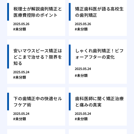
税理士が解説歯列矯正と
矯正歯科医が語る高校生
医療費控除のポイント
の歯列矯正
2025.05.26
2025.05.26
未分類
未分類
安いマウスピース矯正は
しゃくれ歯列矯正！ビフ
どこまで治せる？限界を
ォーアフターの変化
知る
2025.05.24
2025.05.24
未分類
未分類
下の歯矯正中の快適セル
歯科医師に聞く矯正治療
フケア術
と痛みの真実
2025.05.24
2025.05.24
未分類
未分類