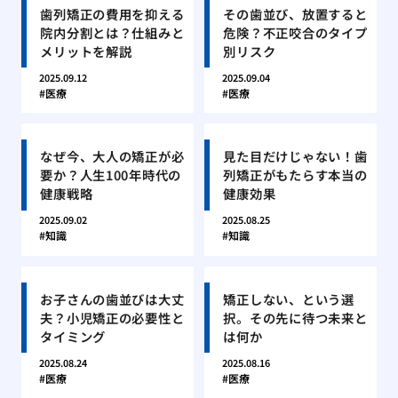
歯列矯正の費用を抑える
その歯並び、放置すると
院内分割とは？仕組みと
危険？不正咬合のタイプ
メリットを解説
別リスク
2025.09.12
2025.09.04
医療
医療
なぜ今、大人の矯正が必
見た目だけじゃない！歯
要か？人生100年時代の
列矯正がもたらす本当の
健康戦略
健康効果
2025.09.02
2025.08.25
知識
知識
お子さんの歯並びは大丈
矯正しない、という選
夫？小児矯正の必要性と
択。その先に待つ未来と
タイミング
は何か
2025.08.24
2025.08.16
医療
医療