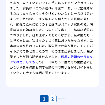
うように立っているのです。手にはメモとペンを持ってい
ました。院長は「この子達は研修医で、ちょっと勉強させ
るために立ち会ってもらうけどいいかな」と一言だけ言い
ました。私の親知らずを抜くのを何人かの研修医に見ら
れ、勉強のために扱うの？と感情がパニック状態の私。院
長は抜歯を始めました。ものすごく痛くて、私は終始泣い
ておりました。研修医はメモをとりながら、私の歯をじっ
と見てました。私はものすごく家に帰りたかったです。二
本の抜歯が終わりました。数分後でかなり腫れ、その日バ
イトがそのあとあったので、そのまま出勤しました。接客
業でしたが何も話せませんでした。
芦屋の話題のセラミッ
クではどうしても
その日一日中もう二度とあの歯医者に行
かない決意を何度も何度も頭の中で思いながらバイトをし
ていたのを今でも鮮明に覚えております。
1
2