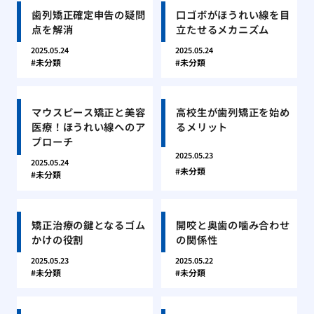
歯列矯正確定申告の疑問
口ゴボがほうれい線を目
点を解消
立たせるメカニズム
2025.05.24
2025.05.24
未分類
未分類
マウスピース矯正と美容
高校生が歯列矯正を始め
医療！ほうれい線へのア
るメリット
プローチ
2025.05.23
2025.05.24
未分類
未分類
矯正治療の鍵となるゴム
開咬と奥歯の噛み合わせ
かけの役割
の関係性
2025.05.23
2025.05.22
未分類
未分類