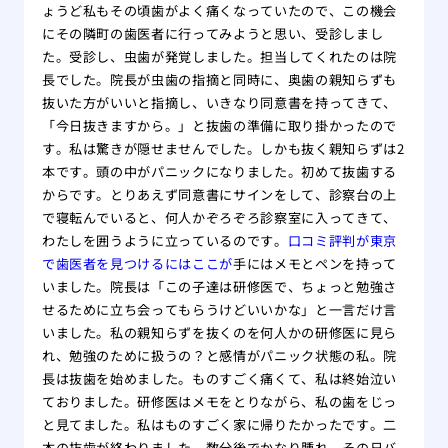
ょうど私もその頃歯がよく痛くなっていたので、この機会
にその隣町の歯医者に行ってみようと思い、受診しまし
た。受診し、虫歯が発覚しました。担当してくれたのは院
長でした。院長が虫歯の指摘と同時に、奥歯の親知らずも
抜いた方がいいと指摘し、いきなり同意書を持ってきて、
「今日抜きますから。」と抜歯の準備に取り掛かったので
す。私は驚きが隠せませんでした。しかも抜く親知らずは2
本です。頭の中がパニックになりました。初めて抜歯する
からです。とりあえず同意書にサインをして、診察台の上
で寝転んでいると、何人かぞろぞろ診察室に入ってきて、
わたしを囲うように立っているのです。
口コミ評判が東京
で歯医者を見つけるにはここが
手にはメモとペンを持って
いました。院長は「この子達は研修医で、ちょっと勉強さ
せるために立ち会ってもらうけどいいかな」と一言だけ言
いました。私の親知らずを抜くのを何人かの研修医に見ら
れ、勉強のために扱うの？と感情がパニック状態の私。院
長は抜歯を始めました。ものすごく痛くて、私は終始泣い
ておりました。研修医はメモをとりながら、私の歯をじっ
と見てました。私はものすごく家に帰りたかったです。二
本の抜歯が終わりました。数分後でかなり腫れ、その日バ