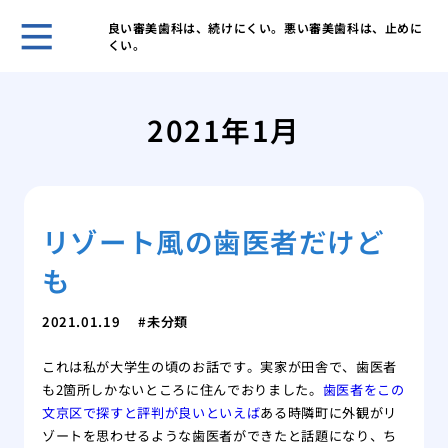
良い審美歯科は、続けにくい。悪い審美歯科は、止めに
くい。
歯科
ヒア
2021年1月
ヒア
と作
歯科
皴な
リゾート風の歯医者だけど
私に
は
も
美容
注入
2021.01.19
未分類
これは私が大学生の頃のお話です。実家が田舎で、歯医者
も2箇所しかないところに住んでおりました。
歯医者をこの
文京区で探すと評判が良いといえば
ある時隣町に外観がリ
ゾートを思わせるような歯医者ができたと話題になり、ち