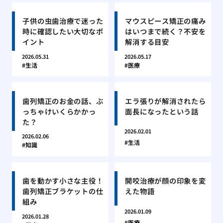
子供の虫歯治療で迷った
マウスピース矯正の痛み
時に確認したい大切なポ
はいつまで続く？不安を
イント
解消する目安
2026.05.31
2026.05.17
生活
医療
歯列矯正のお金の話、ぶ
エラ張りが解消されたら
っちゃけいくらかかっ
面長になったという話
た？
2026.02.01
2026.02.06
生活
知識
歯を動かす小さな主役！
開咬治療が顔の印象を変
歯列矯正ブラケットの仕
えた物語
組み
2026.01.09
2026.01.28
医療