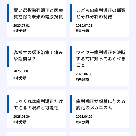
賢い選択歯列矯正と医療
こどもの歯列矯正の種類
費控除で未来の健康投資
とそれぞれの特徴
2025.07.01
2025.07.01
未分類
未分類
高校生の矯正治療！痛み
ワイヤー歯列矯正を決断
や期間は？
する前に知っておくべき
こと
2025.07.01
2025.06.30
未分類
未分類
しゃくれは歯列矯正だけ
歯列矯正が顔貌に与える
で治る？限界と可能性
変化のメカニズム
2025.06.30
2025.06.29
未分類
未分類