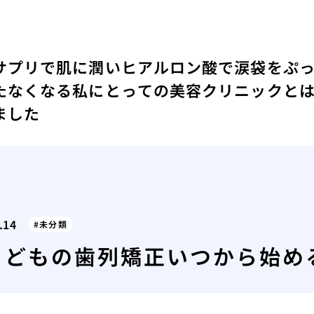
サプリで肌に潤い
ヒアルロン酸で涙袋をぷ
たなくなる
私にとっての美容クリニックと
ました
.14
未分類
こどもの歯列矯正いつから始め