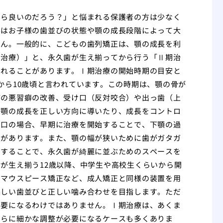
たら良いのだろう？」と悩まれる保護者の方は少なく
実はお子様の歯並びの状態や顎の成長段階によって大
せん。一般的に、こどもの歯列矯正は、顎の成長を利
期治療）」と、永久歯が生え揃ってから行う「Ⅱ期治
られることがあります。Ⅰ期治療の開始時期の目安と
から10歳頃と言われています。この時期は、顎の骨が
どの悪習癖の改善、受け口（反対咬合）や出っ歯（上
、顎の成長を正しい方向に導いたり、成長をコントロ
け口の場合、早期に治療を開始することで、下顎の過
性があります。また、顎の幅が狭いために歯がガタガ
用することで、永久歯が綺麗に並ぶためのスペースを
が生え揃う12歳以降、中学生や高校生くらいから開
やマウスピース矯正など、成人矯正と同様の装置を用
美しい歯並びと正しい噛み合わせを目指します。ただ
不要になるわけではありません。Ⅰ期治療は、あくま
さらに細かな調整が必要になるケースも多くありま