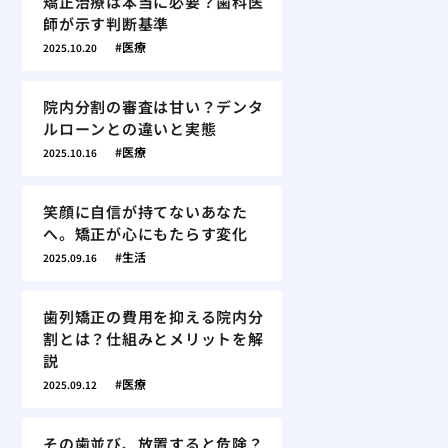
矯正治療は本当に必要？歯科医
師が示す判断基準
医療
2025.10.20
院内分割の審査は甘い？デンタ
ルローンとの違いと実態
医療
2025.10.16
笑顔に自信が持てないあなた
へ。矯正が心にもたらす変化
生活
2025.09.16
歯列矯正の費用を抑える院内分
割とは？仕組みとメリットを解
説
医療
2025.09.12
その歯並び、放置すると危険？