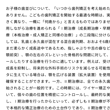
お子様の歯並びについて、「いつから歯列矯正を考え始め
ありません。こどもの歯列矯正を開始する最適な時期は、
きく異なり、一概に「何歳から」と言えるものではありま
用しながら治療を進められる「Ⅰ期治療（成長期治療・早
療（本格治療・成人矯正と同様の治療）」の二段階に分け
しては、乳歯と永久歯が混在する混合歯列期、おおよそ6歳
まだ柔らかく成長途中であるため、指しゃぶりや舌の癖な
顎前突）、顎の左右のズレといった骨格的な問題に対して
ールしたりする治療を行うのに適しています。例えば、受
成長を抑制し、将来的な外科手術のリスクを減らせる可能
タに生えている場合は、顎を広げる装置（拡大装置）を使
確保することができます。一方、Ⅱ期治療は、全ての永久歯
始されることが一般的です。この時期には、ワイヤー矯正
いて、個々の歯の位置を精密にコントロールし、最終的な
し、Ⅰ期治療を行ったからといって、必ずしもⅡ期治療が
で本格的な矯正治療のための土台作りであり、Ⅱ期治療で