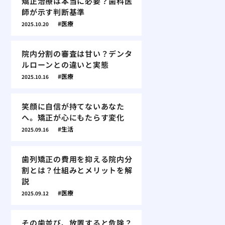
矯正治療は本当に必要？歯科医
師が示す判断基準
医療
2025.10.20
院内分割の審査は甘い？デンタ
ルローンとの違いと実態
医療
2025.10.16
笑顔に自信が持てないあなた
へ。矯正が心にもたらす変化
生活
2025.09.16
歯列矯正の費用を抑える院内分
割とは？仕組みとメリットを解
説
医療
2025.09.12
その歯並び、放置すると危険？