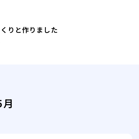
っくりと作りました
は
5月