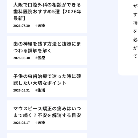
大阪で口腔外科の相談ができる
が
歯科医院おすすめ5選【2026年
す
最新】
掃
医療
2026.07.30
を
必
歯の神経を残す方法と抜髄にま
が
つわる誤解を解く
て
医療
2026.06.30
子供の虫歯治療で迷った時に確
認したい大切なポイント
生活
2026.05.31
マウスピース矯正の痛みはいつ
まで続く？不安を解消する目安
医療
2026.05.17