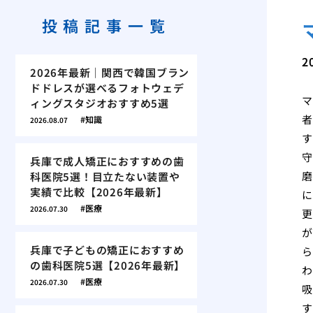
投稿記事一覧
2
2026年最新｜関西で韓国ブラン
ドドレスが選べるフォトウェデ
マ
ィングスタジオおすすめ5選
者
知識
2026.08.07
す
守
兵庫で成人矯正におすすめの歯
磨
科医院5選！目立たない装置や
実績で比較【2026年最新】
に
医療
2026.07.30
更
が
兵庫で子どもの矯正におすすめ
ら
の歯科医院5選【2026年最新】
わ
医療
2026.07.30
吸
す