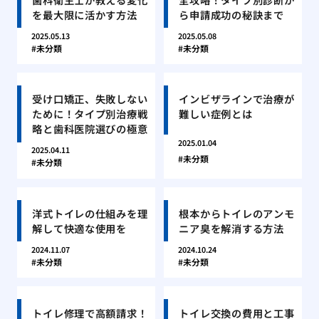
を最大限に活かす方法
ら申請成功の秘訣まで
2025.05.13
2025.05.08
未分類
未分類
受け口矯正、失敗しない
インビザラインで治療が
ために！タイプ別治療戦
難しい症例とは
略と歯科医院選びの極意
2025.01.04
2025.04.11
未分類
未分類
洋式トイレの仕組みを理
根本からトイレのアンモ
解して快適な使用を
ニア臭を解消する方法
2024.11.07
2024.10.24
未分類
未分類
トイレ修理で高額請求！
トイレ交換の費用と工事