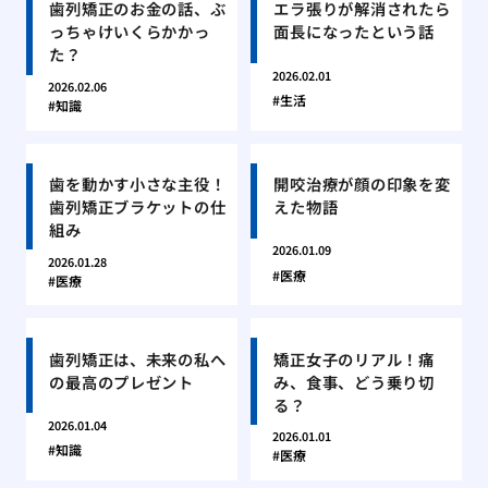
歯列矯正のお金の話、ぶ
エラ張りが解消されたら
っちゃけいくらかかっ
面長になったという話
た？
2026.02.01
2026.02.06
生活
知識
歯を動かす小さな主役！
開咬治療が顔の印象を変
歯列矯正ブラケットの仕
えた物語
組み
2026.01.09
2026.01.28
医療
医療
歯列矯正は、未来の私へ
矯正女子のリアル！痛
の最高のプレゼント
み、食事、どう乗り切
る？
2026.01.04
2026.01.01
知識
医療