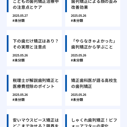
こどもの歯列矯正治療中
歯列矯正による顔の歪み
の注意点とケア
改善効果
2025.05.27
2025.05.26
未分類
未分類
下の歯だけ矯正はあり？
「やらなきゃよかった」
その実際と注意点
歯列矯正から学ぶこと
2025.05.26
2025.05.26
未分類
未分類
税理士が解説歯列矯正と
矯正歯科医が語る高校生
医療費控除のポイント
の歯列矯正
2025.05.26
2025.05.26
未分類
未分類
安いマウスピース矯正は
しゃくれ歯列矯正！ビフ
どこまで治せる？限界を
ォーアフターの変化