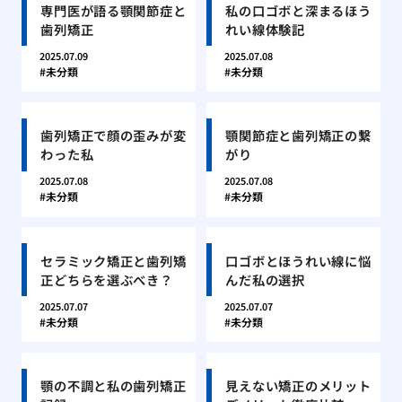
専門医が語る顎関節症と
私の口ゴボと深まるほう
歯列矯正
れい線体験記
2025.07.09
2025.07.08
未分類
未分類
歯列矯正で顔の歪みが変
顎関節症と歯列矯正の繋
わった私
がり
2025.07.08
2025.07.08
未分類
未分類
セラミック矯正と歯列矯
口ゴボとほうれい線に悩
正どちらを選ぶべき？
んだ私の選択
2025.07.07
2025.07.07
未分類
未分類
顎の不調と私の歯列矯正
見えない矯正のメリット