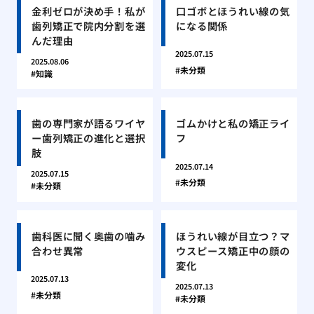
金利ゼロが決め手！私が
口ゴボとほうれい線の気
歯列矯正で院内分割を選
になる関係
んだ理由
2025.07.15
2025.08.06
未分類
知識
歯の専門家が語るワイヤ
ゴムかけと私の矯正ライ
ー歯列矯正の進化と選択
フ
肢
2025.07.14
2025.07.15
未分類
未分類
歯科医に聞く奥歯の噛み
ほうれい線が目立つ？マ
合わせ異常
ウスピース矯正中の顔の
変化
2025.07.13
2025.07.13
未分類
未分類