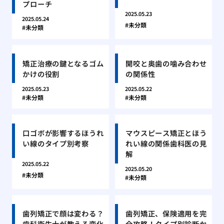
プローチ
2025.05.23
2025.05.24
未分類
未分類
矯正治療の鍵となるゴム
開咬と奥歯の噛み合わせ
かけの役割
の関係性
2025.05.23
2025.05.22
未分類
未分類
口ゴボが影響するほうれ
マウスピース矯正とほう
い線のタイプ別考察
れい線の関係歯科医の見
解
2025.05.22
2025.05.20
未分類
未分類
歯列矯正で顔は変わる？
歯列矯正、保険適用を完
歯科衛生士が教える変化
全攻略！タイプ別診断か