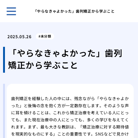
「やらなきゃよかった」歯列矯正から学ぶこと
歯科
ヒア
2025.05.26
未分類
ヒア
と作
「やらなきゃよかった」歯列
歯科
矯正から学ぶこと
皴な
私に
は
美容
注入
歯列矯正を経験した人の中には、残念ながら「やらなきゃよか
った」と後悔の念を抱く方が一定数存在します。そのような声
に耳を傾けることは、これから矯正治療を考えている人にとっ
ても、また現在治療中の人にとっても、多くの学びを与えてく
れます。まず、最も大きな教訓は、「矯正治療に対する期待値
を現実的なものにする」ことの重要性です。SNSなどで見かけ