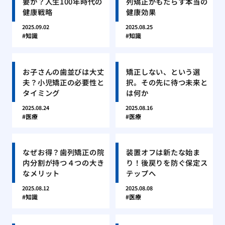
要か？人生100年時代の
列矯正がもたらす本当の
健康戦略
健康効果
2025.09.02
2025.08.25
知識
知識
お子さんの歯並びは大丈
矯正しない、という選
夫？小児矯正の必要性と
択。その先に待つ未来と
タイミング
は何か
2025.08.24
2025.08.16
医療
医療
なぜお得？歯列矯正の院
装置オフは新たな始ま
内分割が持つ４つの大き
り！後戻りを防ぐ保定ス
なメリット
テップへ
2025.08.12
2025.08.08
知識
医療