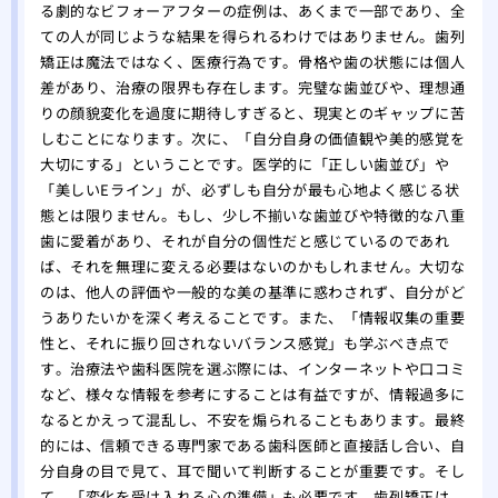
る劇的なビフォーアフターの症例は、あくまで一部であり、全
ての人が同じような結果を得られるわけではありません。歯列
矯正は魔法ではなく、医療行為です。骨格や歯の状態には個人
差があり、治療の限界も存在します。完璧な歯並びや、理想通
りの顔貌変化を過度に期待しすぎると、現実とのギャップに苦
しむことになります。次に、「自分自身の価値観や美的感覚を
大切にする」ということです。医学的に「正しい歯並び」や
「美しいEライン」が、必ずしも自分が最も心地よく感じる状
態とは限りません。もし、少し不揃いな歯並びや特徴的な八重
歯に愛着があり、それが自分の個性だと感じているのであれ
ば、それを無理に変える必要はないのかもしれません。大切な
のは、他人の評価や一般的な美の基準に惑わされず、自分がど
うありたいかを深く考えることです。また、「情報収集の重要
性と、それに振り回されないバランス感覚」も学ぶべき点で
す。治療法や歯科医院を選ぶ際には、インターネットや口コミ
など、様々な情報を参考にすることは有益ですが、情報過多に
なるとかえって混乱し、不安を煽られることもあります。最終
的には、信頼できる専門家である歯科医師と直接話し合い、自
分自身の目で見て、耳で聞いて判断することが重要です。そし
て、「変化を受け入れる心の準備」も必要です。歯列矯正は、