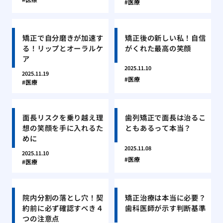
医療
矯正で自分磨きが加速す
矯正後の新しい私！自信
る！リップとオーラルケ
がくれた最高の笑顔
ア
2025.11.10
2025.11.19
医療
医療
面長リスクを乗り越え理
歯列矯正で面長は治るこ
想の笑顔を手に入れるた
ともあるって本当？
めに
2025.11.08
2025.11.10
医療
医療
院内分割の落とし穴！契
矯正治療は本当に必要？
約前に必ず確認すべき４
歯科医師が示す判断基準
つの注意点