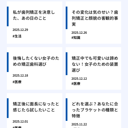
私が歯列矯正を決意し
その変化は気のせい？歯
た、あの日のこと
列矯正と顔貌の客観的事
実
2025.12.29
2025.12.26
生活
知識
後悔したくない女子のた
矯正中でも可愛いは諦め
めの矯正歯科選び
ない！女子のための装置
選び
2025.12.18
2025.12.12
医療
医療
矯正後に面長になったと
どれを選ぶ？あなたに合
感じたら試したいこと
ったブラケットの種類と
特徴
2025.12.01
2025.11.22
医療