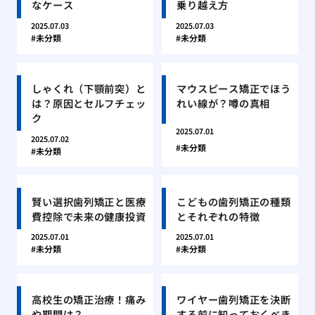
なケース
乗り越え方
2025.07.03
2025.07.03
未分類
未分類
しゃくれ（下顎前突）と
マウスピース矯正でほう
は？原因とセルフチェッ
れい線が？噂の真相
ク
2025.07.01
2025.07.02
未分類
未分類
賢い選択歯列矯正と医療
こどもの歯列矯正の種類
費控除で未来の健康投資
とそれぞれの特徴
2025.07.01
2025.07.01
未分類
未分類
高校生の矯正治療！痛み
ワイヤー歯列矯正を決断
や期間は？
する前に知っておくべき