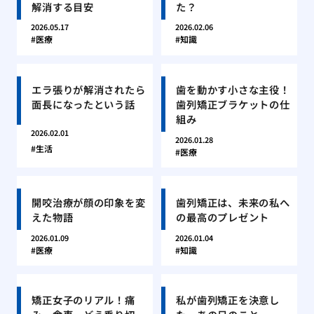
解消する目安
た？
2026.05.17
2026.02.06
医療
知識
エラ張りが解消されたら
歯を動かす小さな主役！
面長になったという話
歯列矯正ブラケットの仕
組み
2026.02.01
2026.01.28
生活
医療
開咬治療が顔の印象を変
歯列矯正は、未来の私へ
えた物語
の最高のプレゼント
2026.01.09
2026.01.04
医療
知識
矯正女子のリアル！痛
私が歯列矯正を決意し