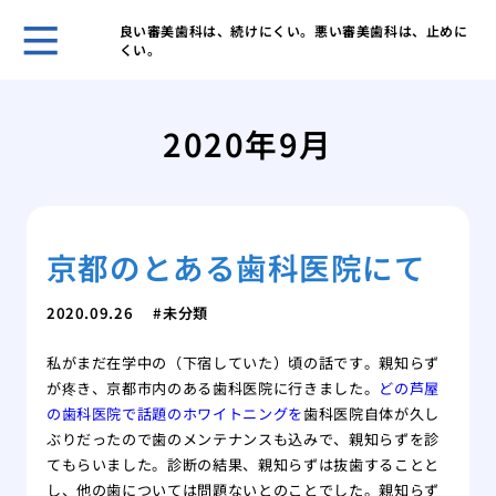
良い審美歯科は、続けにくい。悪い審美歯科は、止めに
くい。
歯科
ヒア
2020年9月
ヒア
と作
歯科
皴な
京都のとある歯科医院にて
私に
は
美容
2020.09.26
未分類
注入
私がまだ在学中の（下宿していた）頃の話です。親知らず
が疼き、京都市内のある歯科医院に行きました。
どの芦屋
の歯科医院で話題のホワイトニングを
歯科医院自体が久し
ぶりだったので歯のメンテナンスも込みで、親知らずを診
てもらいました。診断の結果、親知らずは抜歯することと
し、他の歯については問題ないとのことでした。親知らず