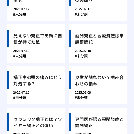
2025.07.12
2025.07.11
未分類
未分類
見えない矯正で笑顔に自
歯列矯正と医療費控除申
信が持てた私
請奮闘記
2025.07.10
2025.07.10
未分類
未分類
矯正中の顎の痛みにどう
奥歯が触れない？噛み合
対処する？
わせの悩み
2025.07.10
2025.07.09
未分類
未分類
セラミック矯正とは？ワ
専門医が語る顎関節症と
イヤー矯正との違い
歯列矯正