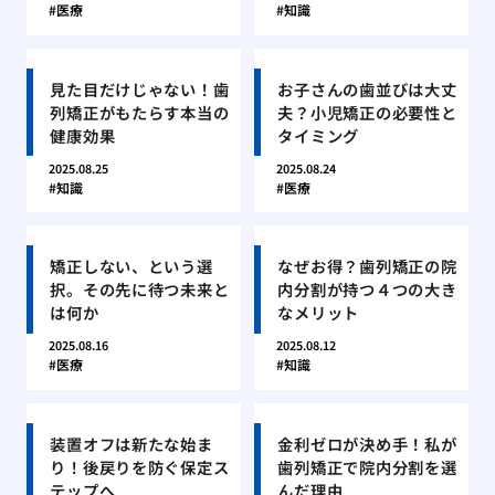
医療
知識
見た目だけじゃない！歯
お子さんの歯並びは大丈
列矯正がもたらす本当の
夫？小児矯正の必要性と
健康効果
タイミング
2025.08.25
2025.08.24
知識
医療
矯正しない、という選
なぜお得？歯列矯正の院
択。その先に待つ未来と
内分割が持つ４つの大き
は何か
なメリット
2025.08.16
2025.08.12
医療
知識
装置オフは新たな始ま
金利ゼロが決め手！私が
り！後戻りを防ぐ保定ス
歯列矯正で院内分割を選
テップへ
んだ理由