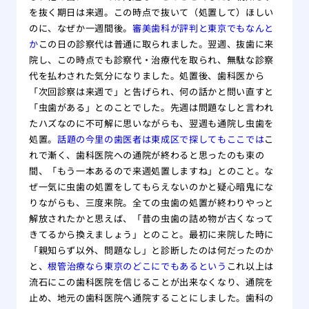
を抜く期日は来週。この時点で抜いて（処置して）ほしい
のに、なぜか一週間後。
審美歯科が評判と東京でもなんと
か
この日の診察代は普通に取られました。翌週、抜歯に来
院し、この時点でも診察代・治療代を取られ、無駄な診察
代を払わされた気分になりました。処置後、歯科医から
「次回診察は来週で」と告げられ、何の話かと問い直すと
「虫歯がある」とのことでした。先週は問題なしと言われ
たハズなのに不可解に思いながらも、翌週も通院し虫歯を
処置。
話題の今里の歯医者は東成区で探してもここでは
こ
れで漸く、歯科医院への通院が終わると思ったのも束の
間、「もう一本あるので来週処置しますね」とのこと。な
ぜ一気に虫歯の処置をしてもらえないのかと疑心暗鬼にな
りながらも、三度来院。全ての虫歯の処置が終わりやっと
解放されたかと思えば、「昔の虫歯の詰め物が古くなって
きてるから換えましょう」とのこと。最初に来院した時に
「親知らず以外、問題なし」と診断したのは何だったのか
と、
根管治療なら東京のどこにでもあるという
これ以上は
流石にこの歯科医院を信じることが出来なくなり、通院を
止め、地元の歯科医院へ通院することにしました。歯科の