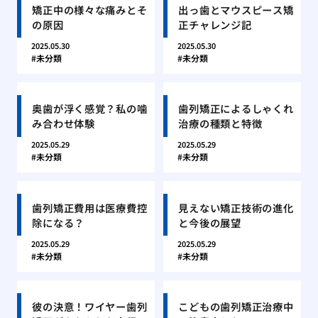
矯正中の様々な痛みとそ
出っ歯とマウスピース矯
の原因
正チャレンジ記
2025.05.30
2025.05.30
未分類
未分類
奥歯が浮く感覚？私の噛
歯列矯正によるしゃくれ
み合わせ体験
治療の種類と特徴
2025.05.29
2025.05.29
未分類
未分類
歯列矯正費用は医療費控
見えない矯正技術の進化
除になる？
と今後の展望
2025.05.29
2025.05.29
未分類
未分類
彼の決意！ワイヤー歯列
こどもの歯列矯正治療中