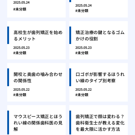
2025.05.24
2025.05.24
未分類
未分類
高校生が歯列矯正を始め
矯正治療の鍵となるゴム
るメリット
かけの役割
2025.05.23
2025.05.23
未分類
未分類
開咬と奥歯の噛み合わせ
口ゴボが影響するほうれ
の関係性
い線のタイプ別考察
2025.05.22
2025.05.22
未分類
未分類
マウスピース矯正とほう
歯列矯正で顔は変わる？
れい線の関係歯科医の見
歯科衛生士が教える変化
解
を最大限に活かす方法