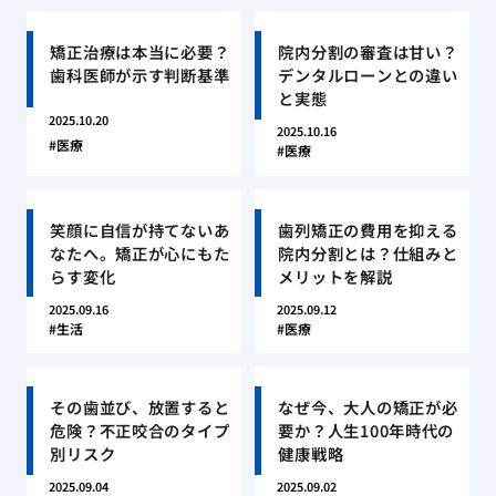
矯正治療は本当に必要？
院内分割の審査は甘い？
歯科医師が示す判断基準
デンタルローンとの違い
と実態
2025.10.20
2025.10.16
医療
医療
笑顔に自信が持てないあ
歯列矯正の費用を抑える
なたへ。矯正が心にもた
院内分割とは？仕組みと
らす変化
メリットを解説
2025.09.16
2025.09.12
生活
医療
その歯並び、放置すると
なぜ今、大人の矯正が必
危険？不正咬合のタイプ
要か？人生100年時代の
別リスク
健康戦略
2025.09.04
2025.09.02