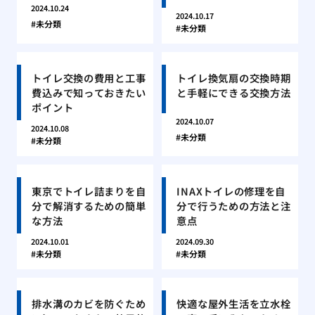
2024.10.24
2024.10.17
未分類
未分類
トイレ交換の費用と工事
トイレ換気扇の交換時期
費込みで知っておきたい
と手軽にできる交換方法
ポイント
2024.10.07
2024.10.08
未分類
未分類
東京でトイレ詰まりを自
INAXトイレの修理を自
分で解消するための簡単
分で行うための方法と注
な方法
意点
2024.10.01
2024.09.30
未分類
未分類
排水溝のカビを防ぐため
快適な屋外生活を立水栓