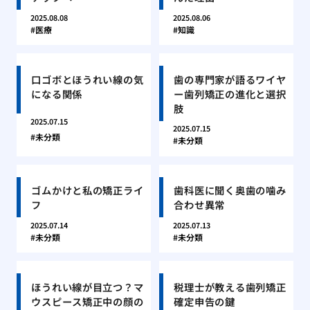
2025.08.08
2025.08.06
医療
知識
口ゴボとほうれい線の気
歯の専門家が語るワイヤ
になる関係
ー歯列矯正の進化と選択
肢
2025.07.15
2025.07.15
未分類
未分類
ゴムかけと私の矯正ライ
歯科医に聞く奥歯の噛み
フ
合わせ異常
2025.07.14
2025.07.13
未分類
未分類
ほうれい線が目立つ？マ
税理士が教える歯列矯正
ウスピース矯正中の顔の
確定申告の鍵