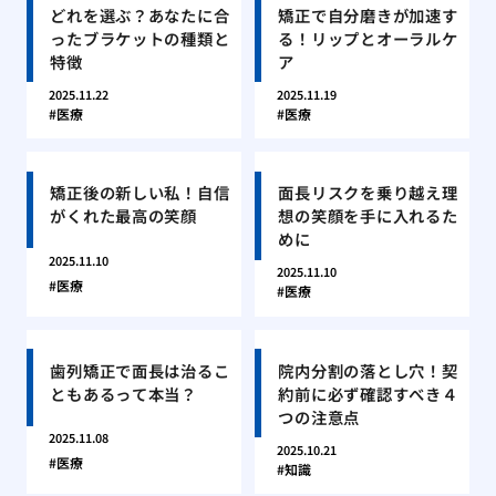
どれを選ぶ？あなたに合
矯正で自分磨きが加速す
ったブラケットの種類と
る！リップとオーラルケ
特徴
ア
2025.11.22
2025.11.19
医療
医療
矯正後の新しい私！自信
面長リスクを乗り越え理
がくれた最高の笑顔
想の笑顔を手に入れるた
めに
2025.11.10
2025.11.10
医療
医療
歯列矯正で面長は治るこ
院内分割の落とし穴！契
ともあるって本当？
約前に必ず確認すべき４
つの注意点
2025.11.08
2025.10.21
医療
知識