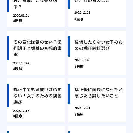
み、食事、どう乗り切
た、あの日のこと
る？
2025.12.29
2026.01.01
生活
医療
その変化は気のせい？歯
後悔したくない女子のた
列矯正と顔貌の客観的事
めの矯正歯科選び
実
2025.12.18
2025.12.26
医療
知識
矯正中でも可愛いは諦め
矯正後に面長になったと
ない！女子のための装置
感じたら試したいこと
選び
2025.12.01
2025.12.12
医療
医療