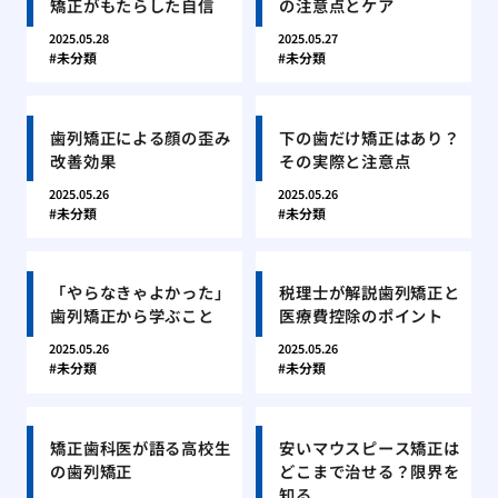
矯正がもたらした自信
の注意点とケア
2025.05.28
2025.05.27
未分類
未分類
歯列矯正による顔の歪み
下の歯だけ矯正はあり？
改善効果
その実際と注意点
2025.05.26
2025.05.26
未分類
未分類
「やらなきゃよかった」
税理士が解説歯列矯正と
歯列矯正から学ぶこと
医療費控除のポイント
2025.05.26
2025.05.26
未分類
未分類
矯正歯科医が語る高校生
安いマウスピース矯正は
の歯列矯正
どこまで治せる？限界を
知る