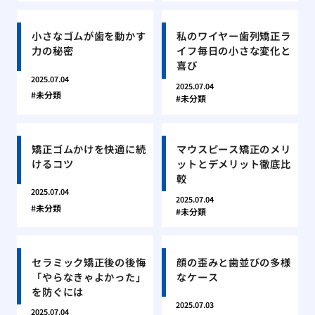
小さなゴムが歯を動かす
私のワイヤー歯列矯正ラ
力の秘密
イフ毎日の小さな変化と
喜び
2025.07.04
2025.07.04
未分類
未分類
矯正ゴムかけを快適に続
マウスピース矯正のメリ
けるコツ
ットとデメリット徹底比
較
2025.07.04
2025.07.04
未分類
未分類
セラミック矯正後の後悔
顔の歪みと歯並びの多様
「やらなきゃよかった」
なケース
を防ぐには
2025.07.03
2025.07.04