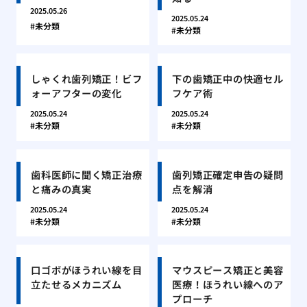
2025.05.26
2025.05.24
未分類
未分類
しゃくれ歯列矯正！ビフ
下の歯矯正中の快適セル
ォーアフターの変化
フケア術
2025.05.24
2025.05.24
未分類
未分類
歯科医師に聞く矯正治療
歯列矯正確定申告の疑問
と痛みの真実
点を解消
2025.05.24
2025.05.24
未分類
未分類
口ゴボがほうれい線を目
マウスピース矯正と美容
立たせるメカニズム
医療！ほうれい線へのア
プローチ