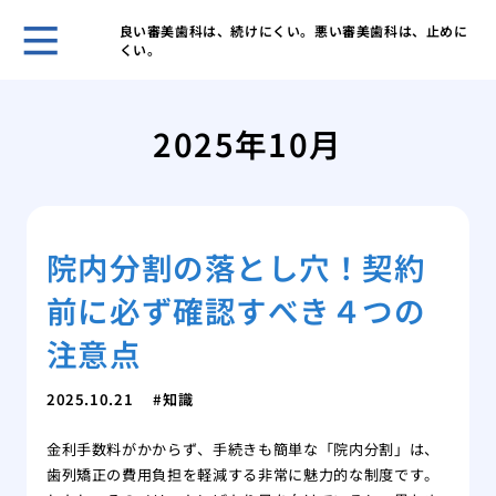
良い審美歯科は、続けにくい。悪い審美歯科は、止めに
くい。
歯科
ヒア
2025年10月
ヒア
と作
歯科
皴な
院内分割の落とし穴！契約
私に
は
前に必ず確認すべき４つの
美容
注入
注意点
2025.10.21
知識
金利手数料がかからず、手続きも簡単な「院内分割」は、
歯列矯正の費用負担を軽減する非常に魅力的な制度です。