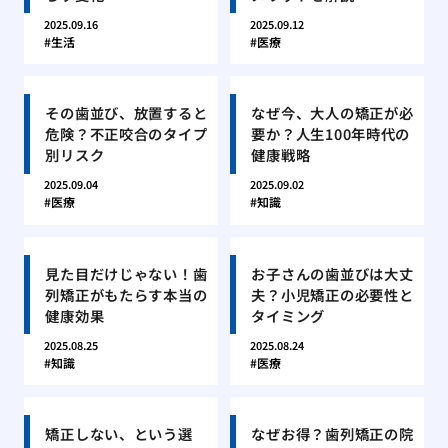
2025.09.16
2025.09.12
生活
医療
その歯並び、放置すると
なぜ今、大人の矯正が必
危険？不正咬合のタイプ
要か？人生100年時代の
別リスク
健康戦略
2025.09.04
2025.09.02
医療
知識
見た目だけじゃない！歯
お子さんの歯並びは大丈
列矯正がもたらす本当の
夫？小児矯正の必要性と
健康効果
タイミング
2025.08.25
2025.08.24
知識
医療
矯正しない、という選
なぜお得？歯列矯正の院