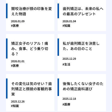
開咬治療が顔の印象を変
歯列矯正は、未来の私へ
えた物語
の最高のプレゼント
2026.01.09
2026.01.04
医療
知識
矯正女子のリアル！痛
私が歯列矯正を決意し
み、食事、どう乗り切
た、あの日のこと
る？
2025.12.29
2026.01.01
生活
医療
その変化は気のせい？歯
後悔したくない女子のた
列矯正と顔貌の客観的事
めの矯正歯科選び
実
2025.12.18
2025.12.26
医療
知識