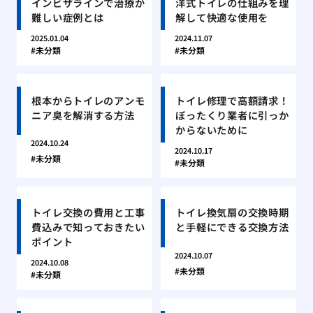
インビザラインで治療が
洋式トイレの仕組みを理
難しい症例とは
解して快適な使用を
2025.01.04
2024.11.07
未分類
未分類
根本からトイレのアンモ
トイレ修理で高額請求！
ニア臭を解消する方法
ぼったくり業者に引っか
からないために
2024.10.24
2024.10.17
未分類
未分類
トイレ交換の費用と工事
トイレ換気扇の交換時期
費込みで知っておきたい
と手軽にできる交換方法
ポイント
2024.10.07
2024.10.08
未分類
未分類