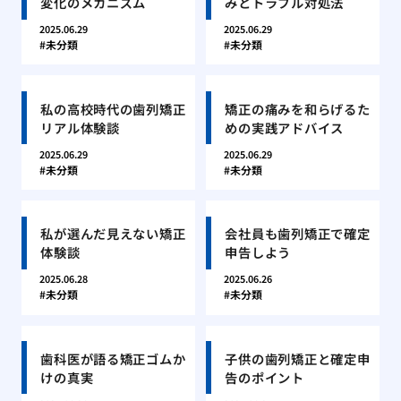
変化のメカニズム
みとトラブル対処法
2025.06.29
2025.06.29
未分類
未分類
私の高校時代の歯列矯正
矯正の痛みを和らげるた
リアル体験談
めの実践アドバイス
2025.06.29
2025.06.29
未分類
未分類
私が選んだ見えない矯正
会社員も歯列矯正で確定
体験談
申告しよう
2025.06.28
2025.06.26
未分類
未分類
歯科医が語る矯正ゴムか
子供の歯列矯正と確定申
けの真実
告のポイント