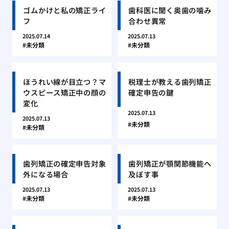
ゴムかけと私の矯正ライ
歯科医に聞く奥歯の噛み
フ
合わせ異常
2025.07.14
2025.07.13
未分類
未分類
ほうれい線が目立つ？マ
税理士が教える歯列矯正
ウスピース矯正中の顔の
確定申告の鍵
変化
2025.07.13
2025.07.13
未分類
未分類
歯列矯正の確定申告対象
歯列矯正が顎関節機能へ
外になる場合
及ぼす事
2025.07.13
2025.07.13
未分類
未分類