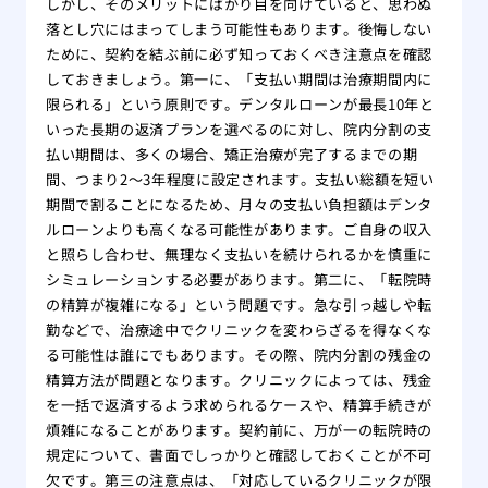
しかし、そのメリットにばかり目を向けていると、思わぬ
落とし穴にはまってしまう可能性もあります。後悔しない
ために、契約を結ぶ前に必ず知っておくべき注意点を確認
しておきましょう。第一に、「支払い期間は治療期間内に
限られる」という原則です。デンタルローンが最長10年と
いった長期の返済プランを選べるのに対し、院内分割の支
払い期間は、多くの場合、矯正治療が完了するまでの期
間、つまり2〜3年程度に設定されます。支払い総額を短い
期間で割ることになるため、月々の支払い負担額はデンタ
ルローンよりも高くなる可能性があります。ご自身の収入
と照らし合わせ、無理なく支払いを続けられるかを慎重に
シミュレーションする必要があります。第二に、「転院時
の精算が複雑になる」という問題です。急な引っ越しや転
勤などで、治療途中でクリニックを変わらざるを得なくな
る可能性は誰にでもあります。その際、院内分割の残金の
精算方法が問題となります。クリニックによっては、残金
を一括で返済するよう求められるケースや、精算手続きが
煩雑になることがあります。契約前に、万が一の転院時の
規定について、書面でしっかりと確認しておくことが不可
欠です。第三の注意点は、「対応しているクリニックが限