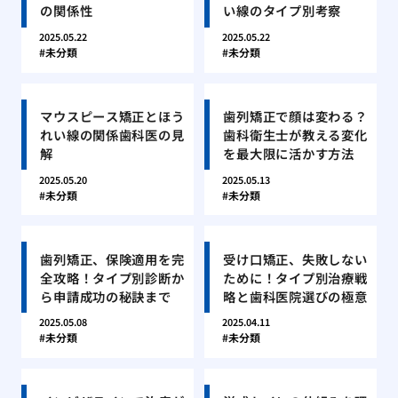
の関係性
い線のタイプ別考察
2025.05.22
2025.05.22
未分類
未分類
マウスピース矯正とほう
歯列矯正で顔は変わる？
れい線の関係歯科医の見
歯科衛生士が教える変化
解
を最大限に活かす方法
2025.05.20
2025.05.13
未分類
未分類
歯列矯正、保険適用を完
受け口矯正、失敗しない
全攻略！タイプ別診断か
ために！タイプ別治療戦
ら申請成功の秘訣まで
略と歯科医院選びの極意
2025.05.08
2025.04.11
未分類
未分類