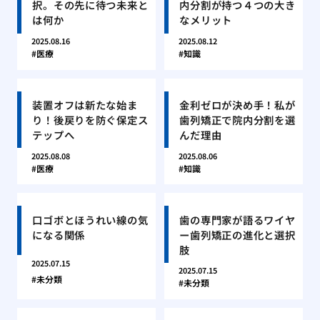
択。その先に待つ未来と
内分割が持つ４つの大き
は何か
なメリット
2025.08.16
2025.08.12
医療
知識
装置オフは新たな始ま
金利ゼロが決め手！私が
り！後戻りを防ぐ保定ス
歯列矯正で院内分割を選
テップへ
んだ理由
2025.08.08
2025.08.06
医療
知識
口ゴボとほうれい線の気
歯の専門家が語るワイヤ
になる関係
ー歯列矯正の進化と選択
肢
2025.07.15
2025.07.15
未分類
未分類