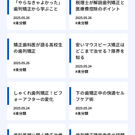
「やらなきゃよかった」
税理士が解説歯列矯正と
歯列矯正から学ぶこと
医療費控除のポイント
2025.05.26
2025.05.26
未分類
未分類
矯正歯科医が語る高校生
安いマウスピース矯正は
の歯列矯正
どこまで治せる？限界を
知る
2025.05.26
2025.05.24
未分類
未分類
しゃくれ歯列矯正！ビフ
下の歯矯正中の快適セル
ォーアフターの変化
フケア術
2025.05.24
2025.05.24
未分類
未分類
歯科医師に聞く矯正治療
歯列矯正確定申告の疑問