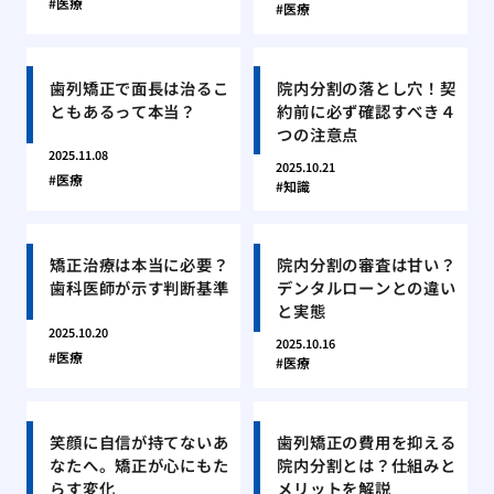
医療
医療
歯列矯正で面長は治るこ
院内分割の落とし穴！契
ともあるって本当？
約前に必ず確認すべき４
つの注意点
2025.11.08
2025.10.21
医療
知識
矯正治療は本当に必要？
院内分割の審査は甘い？
歯科医師が示す判断基準
デンタルローンとの違い
と実態
2025.10.20
2025.10.16
医療
医療
笑顔に自信が持てないあ
歯列矯正の費用を抑える
なたへ。矯正が心にもた
院内分割とは？仕組みと
らす変化
メリットを解説