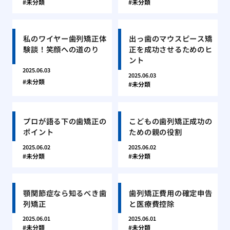
未分類
未分類
私のワイヤー歯列矯正体
出っ歯のマウスピース矯
験談！笑顔への道のり
正を成功させるためのヒ
ント
2025.06.03
2025.06.03
未分類
未分類
プロが語る下の歯矯正の
こどもの歯列矯正成功の
ポイント
ための親の役割
2025.06.02
2025.06.02
未分類
未分類
顎関節症なら知るべき歯
歯列矯正費用の確定申告
列矯正
と医療費控除
2025.06.01
2025.06.01
未分類
未分類