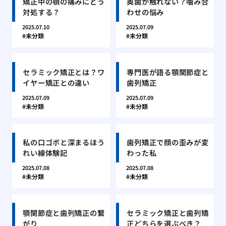
矯正中の顎の痛みにどう
奥歯が触れない？噛み合
対処する？
わせの悩み
2025.07.10
2025.07.09
未分類
未分類
セラミック矯正とは？ワ
専門医が語る顎関節症と
イヤー矯正との違い
歯列矯正
2025.07.09
2025.07.09
未分類
未分類
私の口ゴボと深まるほう
歯列矯正で顔の歪みが変
れい線体験記
わった私
2025.07.08
2025.07.08
未分類
未分類
顎関節症と歯列矯正の繋
セラミック矯正と歯列矯
がり
正どちらを選ぶべき？