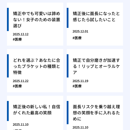
矯正中でも可愛いは諦め
矯正後に面長になったと
ない！女子のための装置
感じたら試したいこと
選び
2025.12.01
2025.12.12
医療
医療
どれを選ぶ？あなたに合
矯正で自分磨きが加速す
ったブラケットの種類と
る！リップとオーラルケ
特徴
ア
2025.11.22
2025.11.19
医療
医療
矯正後の新しい私！自信
面長リスクを乗り越え理
がくれた最高の笑顔
想の笑顔を手に入れるた
めに
2025.11.10
2025.11.10