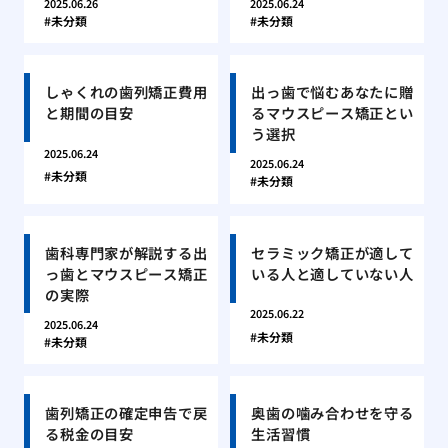
2025.06.26
2025.06.24
未分類
未分類
しゃくれの歯列矯正費用
出っ歯で悩むあなたに贈
と期間の目安
るマウスピース矯正とい
う選択
2025.06.24
2025.06.24
未分類
未分類
歯科専門家が解説する出
セラミック矯正が適して
っ歯とマウスピース矯正
いる人と適していない人
の実際
2025.06.22
2025.06.24
未分類
未分類
歯列矯正の確定申告で戻
奥歯の噛み合わせを守る
る税金の目安
生活習慣