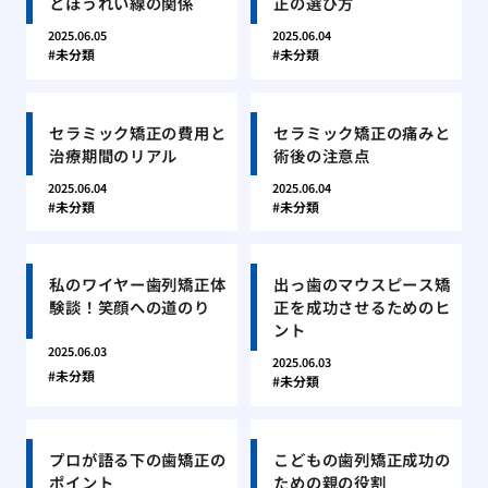
とほうれい線の関係
正の選び方
2025.06.05
2025.06.04
未分類
未分類
セラミック矯正の費用と
セラミック矯正の痛みと
治療期間のリアル
術後の注意点
2025.06.04
2025.06.04
未分類
未分類
私のワイヤー歯列矯正体
出っ歯のマウスピース矯
験談！笑顔への道のり
正を成功させるためのヒ
ント
2025.06.03
2025.06.03
未分類
未分類
プロが語る下の歯矯正の
こどもの歯列矯正成功の
ポイント
ための親の役割