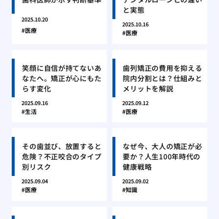
と実態
2025.10.20
2025.10.16
医療
医療
笑顔に自信が持てないあ
歯列矯正の費用を抑える
なたへ。矯正が心にもた
院内分割とは？仕組みと
らす変化
メリットを解説
2025.09.16
2025.09.12
生活
医療
その歯並び、放置すると
なぜ今、大人の矯正が必
危険？不正咬合のタイプ
要か？人生100年時代の
別リスク
健康戦略
2025.09.04
2025.09.02
医療
知識