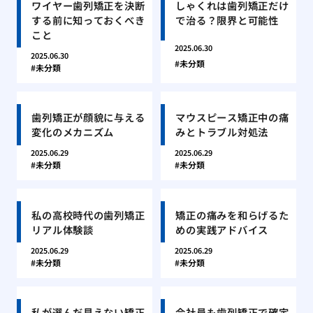
ワイヤー歯列矯正を決断
しゃくれは歯列矯正だけ
する前に知っておくべき
で治る？限界と可能性
こと
2025.06.30
2025.06.30
未分類
未分類
歯列矯正が顔貌に与える
マウスピース矯正中の痛
変化のメカニズム
みとトラブル対処法
2025.06.29
2025.06.29
未分類
未分類
私の高校時代の歯列矯正
矯正の痛みを和らげるた
リアル体験談
めの実践アドバイス
2025.06.29
2025.06.29
未分類
未分類
私が選んだ見えない矯正
会社員も歯列矯正で確定