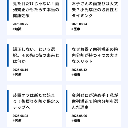
見た目だけじゃない！歯
お子さんの歯並びは大丈
列矯正がもたらす本当の
夫？小児矯正の必要性と
健康効果
タイミング
2025.08.25
2025.08.24
知識
医療
矯正しない、という選
なぜお得？歯列矯正の院
択。その先に待つ未来と
内分割が持つ４つの大き
は何か
なメリット
2025.08.16
2025.08.12
医療
知識
装置オフは新たな始ま
金利ゼロが決め手！私が
り！後戻りを防ぐ保定ス
歯列矯正で院内分割を選
テップへ
んだ理由
2025.08.08
2025.08.06
医療
知識