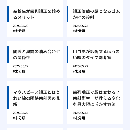
高校生が歯列矯正を始め
矯正治療の鍵となるゴム
るメリット
かけの役割
2025.05.23
2025.05.23
未分類
未分類
開咬と奥歯の噛み合わせ
口ゴボが影響するほうれ
の関係性
い線のタイプ別考察
2025.05.22
2025.05.22
未分類
未分類
マウスピース矯正とほう
歯列矯正で顔は変わる？
れい線の関係歯科医の見
歯科衛生士が教える変化
解
を最大限に活かす方法
2025.05.20
2025.05.13
未分類
未分類