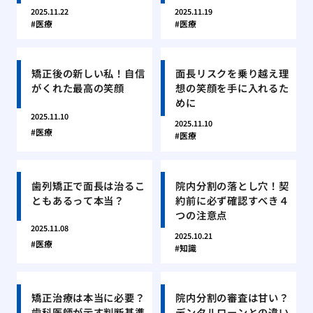
2025.11.22
2025.11.19
医療
医療
矯正後の新しい私！自信
面長リスクを乗り越え理
がくれた最高の笑顔
想の笑顔を手に入れるた
めに
2025.11.10
2025.11.10
医療
医療
歯列矯正で面長は治るこ
院内分割の落とし穴！契
ともあるって本当？
約前に必ず確認すべき４
つの注意点
2025.11.08
2025.10.21
医療
知識
矯正治療は本当に必要？
院内分割の審査は甘い？
歯科医師が示す判断基準
デンタルローンとの違い