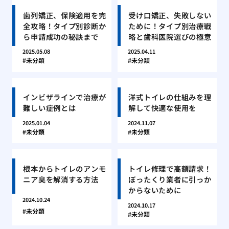
歯列矯正、保険適用を完
受け口矯正、失敗しない
全攻略！タイプ別診断か
ために！タイプ別治療戦
ら申請成功の秘訣まで
略と歯科医院選びの極意
2025.05.08
2025.04.11
未分類
未分類
インビザラインで治療が
洋式トイレの仕組みを理
難しい症例とは
解して快適な使用を
2025.01.04
2024.11.07
未分類
未分類
根本からトイレのアンモ
トイレ修理で高額請求！
ニア臭を解消する方法
ぼったくり業者に引っか
からないために
2024.10.24
2024.10.17
未分類
未分類