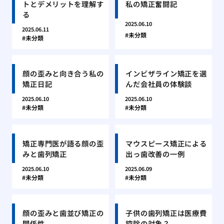
トとデメリットを理解す
私の矯正奮闘記
る
2025.06.10
2025.06.11
未分類
未分類
顔の歪みと向き合う私の
インビザライン矯正を選
矯正日記
んだ会社員の体験談
2025.06.10
2025.06.10
未分類
未分類
矯正専門医が語る顔の歪
マウスピース矯正による
みと歯列矯正
出っ歯改善の一例
2025.06.10
2025.06.09
未分類
未分類
顔の歪みと歯並び矯正の
子供の歯列矯正は医療費
関係性
控除の対象？