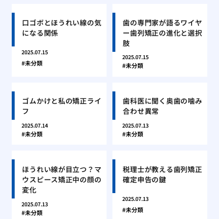
口ゴボとほうれい線の気
歯の専門家が語るワイヤ
になる関係
ー歯列矯正の進化と選択
肢
2025.07.15
2025.07.15
未分類
未分類
ゴムかけと私の矯正ライ
歯科医に聞く奥歯の噛み
フ
合わせ異常
2025.07.14
2025.07.13
未分類
未分類
ほうれい線が目立つ？マ
税理士が教える歯列矯正
ウスピース矯正中の顔の
確定申告の鍵
変化
2025.07.13
2025.07.13
未分類
未分類