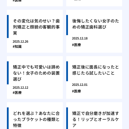
その変化は気のせい？歯
後悔したくない女子のた
列矯正と顔貌の客観的事
めの矯正歯科選び
実
2025.12.18
2025.12.26
医療
知識
矯正中でも可愛いは諦め
矯正後に面長になったと
ない！女子のための装置
感じたら試したいこと
選び
2025.12.01
2025.12.12
医療
医療
どれを選ぶ？あなたに合
矯正で自分磨きが加速す
ったブラケットの種類と
る！リップとオーラルケ
特徴
ア