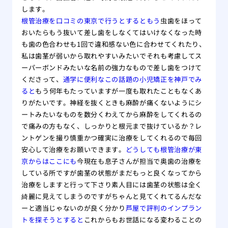
します。
根管治療を口コミの東京で行うとするともう
虫歯をほって
おいたらもう抜いて差し歯をしなくてはいけなくなった時
も歯の色合わせも1回で違和感ない色に合わせてくれたり、
私は歯茎が弱いから取れやすいみたいでそれも考慮してス
ーパーボンドみたいな名前の強力なもので差し歯をつけて
くださって、
通学に便利なこの話題の小児矯正を神戸でみ
ると
もう何年もたっていますが一度も取れたこともなくあ
りがたいです。神経を抜くときも麻酔が痛くないようにシ
ートみたいなものを数分くわえてから麻酔をしてくれるの
で痛みの方もなく、しっかりと根元まで抜けているか？レ
ントゲンを撮り慎重かつ確実に治療をしてくれるので毎回
安心して治療をお願いできます。
どうしても根管治療が東
京からはここにも
今現在も息子さんが担当で奥歯の治療を
している所ですが歯茎の状態がまだもっと良くなってから
治療をしますと行って下さり素人目には歯茎の状態は全く
綺麗に見えてしまうのですがちゃんと見てくれてるんだな
ーと適当じゃないのが良く分かり
芦屋で評判のインプラン
トを探そうとすると
これからもお世話になる変わることの