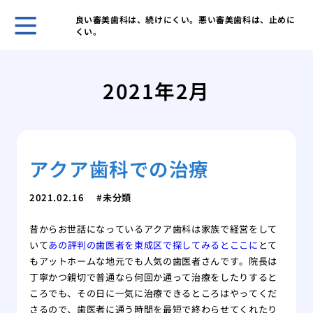
良い審美歯科は、続けにくい。悪い審美歯科は、止めに
くい。
歯科
ヒア
2021年2月
ヒア
と作
歯科
皴な
アクア歯科での治療
私に
は
美容
2021.02.16
未分類
注入
昔からお世話になっているアクア歯科は家族で経営をして
いて
あの評判の歯医者を東成区で探してみるとここに
とて
もアットホームな地元でも人気の歯医者さんです。院長は
丁寧かつ親切で普通なら何回か通って治療をしたりすると
ころでも、その日に一気に治療できるところはやってくだ
さるので、歯医者に通う時間を最短で終わらせてくれたり