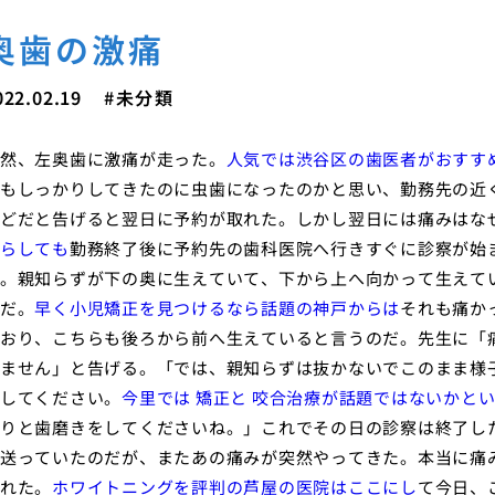
奥歯の激痛
022.02.19
未分類
然、左奥歯に激痛が走った。
人気では渋谷区の歯医者がおすす
もしっかりしてきたのに虫歯になったのかと思い、勤務先の近
どだと告げると翌日に予約が取れた。しかし翌日には痛みはな
らしても
勤務終了後に予約先の歯科医院へ行きすぐに診察が始
。親知らずが下の奥に生えていて、下から上へ向かって生えて
だ。
早く小児矯正を見つけるなら話題の神戸からは
それも痛か
おり、こちらも後ろから前へ生えていると言うのだ。先生に「
ません」と告げる。「では、親知らずは抜かないでこのまま様
してください。
今里では 矯正と 咬合治療が話題ではないかと
りと歯磨きをしてくださいね。」これでその日の診察は終了し
送っていたのだが、またあの痛みが突然やってきた。本当に痛
れた。
ホワイトニングを評判の芦屋の医院はここにし
て今日、