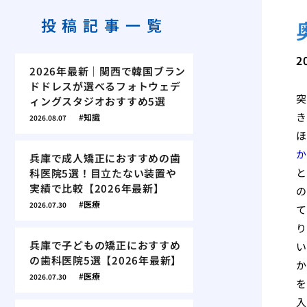
投稿記事一覧
2
2026年最新｜関西で韓国ブラン
ドドレスが選べるフォトウェデ
突
ィングスタジオおすすめ5選
き
知識
2026.08.07
ほ
か
兵庫で成人矯正におすすめの歯
と
科医院5選！目立たない装置や
実績で比較【2026年最新】
の
医療
2026.07.30
て
り
兵庫で子どもの矯正におすすめ
い
の歯科医院5選【2026年最新】
か
医療
2026.07.30
を
入