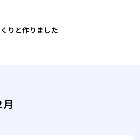
っくりと作りました
は
2月