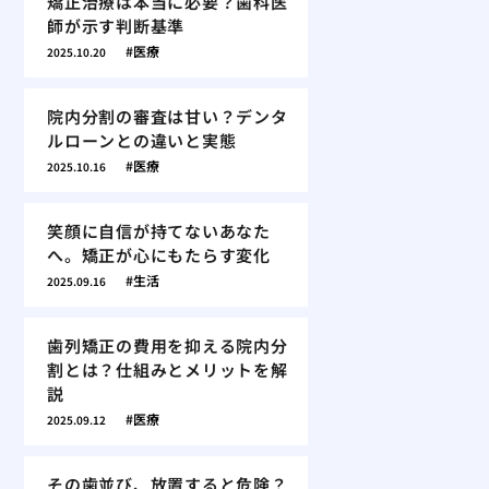
矯正治療は本当に必要？歯科医
師が示す判断基準
医療
2025.10.20
院内分割の審査は甘い？デンタ
ルローンとの違いと実態
医療
2025.10.16
笑顔に自信が持てないあなた
へ。矯正が心にもたらす変化
生活
2025.09.16
歯列矯正の費用を抑える院内分
割とは？仕組みとメリットを解
説
医療
2025.09.12
その歯並び、放置すると危険？