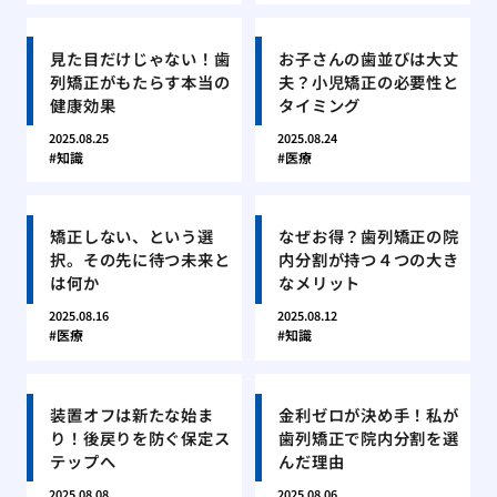
見た目だけじゃない！歯
お子さんの歯並びは大丈
列矯正がもたらす本当の
夫？小児矯正の必要性と
健康効果
タイミング
2025.08.25
2025.08.24
知識
医療
矯正しない、という選
なぜお得？歯列矯正の院
択。その先に待つ未来と
内分割が持つ４つの大き
は何か
なメリット
2025.08.16
2025.08.12
医療
知識
装置オフは新たな始ま
金利ゼロが決め手！私が
り！後戻りを防ぐ保定ス
歯列矯正で院内分割を選
テップへ
んだ理由
2025.08.08
2025.08.06