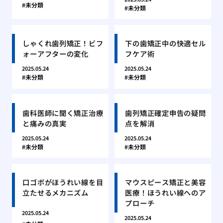
未分類
未分類
しゃくれ歯列矯正！ビフ
下の歯矯正中の快適セル
ォーアフターの変化
フケア術
2025.05.24
2025.05.24
未分類
未分類
歯科医師に聞く矯正治療
歯列矯正確定申告の疑問
と痛みの真実
点を解消
2025.05.24
2025.05.24
未分類
未分類
口ゴボがほうれい線を目
マウスピース矯正と美容
立たせるメカニズム
医療！ほうれい線へのア
プローチ
2025.05.24
2025.05.24