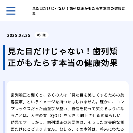
見た目だけじゃない！歯列矯正がもたらす本当の健康効
果
歯科
ヒア
2025.08.25
知識
ヒア
と作
見た目だけじゃない！歯列矯
歯科
正がもたらす本当の健康効果
皴な
私に
は
美容
注入
歯列矯正と聞くと、多くの人は「見た目を美しくするための美
容医療」というイメージを持つかもしれません。確かに、コン
プレックスだった歯並びが整い、自信を持って笑えるようにな
ることは、人生の質（QOL）を大きく向上させる素晴らしい
効果です。しかし、歯列矯正の必要性は、そうした審美的な側
面だけにとどまりません。むしろ、その本質は、将来にわたる