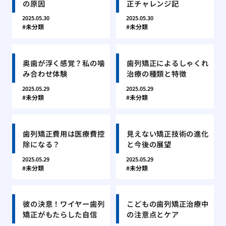
の原因
正チャレンジ記
2025.05.30
2025.05.30
未分類
未分類
奥歯が浮く感覚？私の噛
歯列矯正によるしゃくれ
み合わせ体験
治療の種類と特徴
2025.05.29
2025.05.29
未分類
未分類
歯列矯正費用は医療費控
見えない矯正技術の進化
除になる？
と今後の展望
2025.05.29
2025.05.29
未分類
未分類
彼の決意！ワイヤー歯列
こどもの歯列矯正治療中
矯正がもたらした自信
の注意点とケア