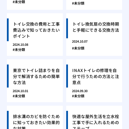
未分類
未分類
トイレ交換の費用と工事
トイレ換気扇の交換時期
費込みで知っておきたい
と手軽にできる交換方法
ポイント
2024.10.07
2024.10.08
未分類
未分類
東京でトイレ詰まりを自
INAXトイレの修理を自
分で解消するための簡単
分で行うための方法と注
な方法
意点
2024.10.01
2024.09.30
未分類
未分類
排水溝のカビを防ぐため
快適な屋外生活を立水栓
に知っておきたい効果的
工事で手に入れるための
な対策
ステップ