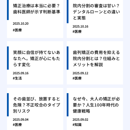
矯正治療は本当に必要？
院内分割の審査は甘い？
歯科医師が示す判断基準
デンタルローンとの違い
と実態
2025.10.20
2025.10.16
医療
医療
笑顔に自信が持てないあ
歯列矯正の費用を抑える
なたへ。矯正が心にもた
院内分割とは？仕組みと
らす変化
メリットを解説
2025.09.16
2025.09.12
生活
医療
その歯並び、放置すると
なぜ今、大人の矯正が必
危険？不正咬合のタイプ
要か？人生100年時代の
別リスク
健康戦略
2025.09.04
2025.09.02
医療
知識