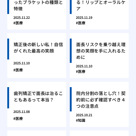
ったブラケットの種類と
る！リップとオーラルケ
特徴
ア
2025.11.22
2025.11.19
医療
医療
矯正後の新しい私！自信
面長リスクを乗り越え理
がくれた最高の笑顔
想の笑顔を手に入れるた
めに
2025.11.10
2025.11.10
医療
医療
歯列矯正で面長は治るこ
院内分割の落とし穴！契
ともあるって本当？
約前に必ず確認すべき４
つの注意点
2025.11.08
2025.10.21
医療
知識