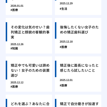
2025.12.29
2026.01.01
生活
医療
その変化は気のせい？歯
後悔したくない女子のた
列矯正と顔貌の客観的事
めの矯正歯科選び
実
2025.12.18
2025.12.26
医療
知識
矯正中でも可愛いは諦め
矯正後に面長になったと
ない！女子のための装置
感じたら試したいこと
選び
2025.12.01
2025.12.12
医療
医療
どれを選ぶ？あなたに合
矯正で自分磨きが加速す