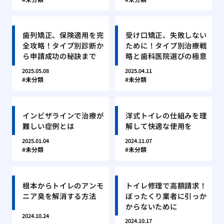
歯列矯正、保険適用を完
受け口矯正、失敗しない
全攻略！タイプ別診断か
ために！タイプ別治療戦
ら申請成功の秘訣まで
略と歯科医院選びの極意
2025.05.08
2025.04.11
未分類
未分類
インビザラインで治療が
洋式トイレの仕組みを理
難しい症例とは
解して快適な使用を
2025.01.04
2024.11.07
未分類
未分類
根本からトイレのアンモ
トイレ修理で高額請求！
ニア臭を解消する方法
ぼったくり業者に引っか
からないために
2024.10.24
2024.10.17