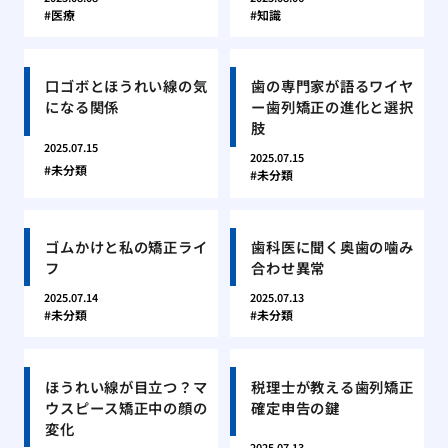
医療
知識
口ゴボとほうれい線の気
歯の専門家が語るワイヤ
になる関係
ー歯列矯正の進化と選択
肢
2025.07.15
2025.07.15
未分類
未分類
ゴムかけと私の矯正ライ
歯科医に聞く奥歯の噛み
フ
合わせ異常
2025.07.14
2025.07.13
未分類
未分類
ほうれい線が目立つ？マ
税理士が教える歯列矯正
ウスピース矯正中の顔の
確定申告の鍵
変化
2025.07.13