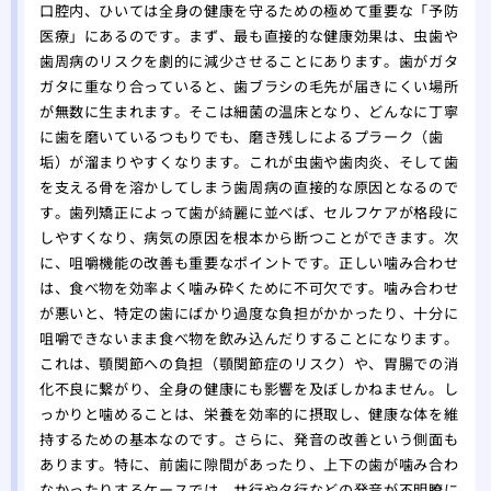
口腔内、ひいては全身の健康を守るための極めて重要な「予防
医療」にあるのです。まず、最も直接的な健康効果は、虫歯や
歯周病のリスクを劇的に減少させることにあります。歯がガタ
ガタに重なり合っていると、歯ブラシの毛先が届きにくい場所
が無数に生まれます。そこは細菌の温床となり、どんなに丁寧
に歯を磨いているつもりでも、磨き残しによるプラーク（歯
垢）が溜まりやすくなります。これが虫歯や歯肉炎、そして歯
を支える骨を溶かしてしまう歯周病の直接的な原因となるので
す。歯列矯正によって歯が綺麗に並べば、セルフケアが格段に
しやすくなり、病気の原因を根本から断つことができます。次
に、咀嚼機能の改善も重要なポイントです。正しい噛み合わせ
は、食べ物を効率よく噛み砕くために不可欠です。噛み合わせ
が悪いと、特定の歯にばかり過度な負担がかかったり、十分に
咀嚼できないまま食べ物を飲み込んだりすることになります。
これは、顎関節への負担（顎関節症のリスク）や、胃腸での消
化不良に繋がり、全身の健康にも影響を及ぼしかねません。し
っかりと噛めることは、栄養を効率的に摂取し、健康な体を維
持するための基本なのです。さらに、発音の改善という側面も
あります。特に、前歯に隙間があったり、上下の歯が噛み合わ
なかったりするケースでは、サ行やタ行などの発音が不明瞭に