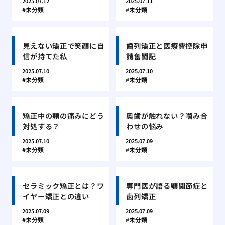
2025.07.12
2025.07.11
未分類
未分類
見えない矯正で笑顔に自
歯列矯正と医療費控除申
信が持てた私
請奮闘記
2025.07.10
2025.07.10
未分類
未分類
矯正中の顎の痛みにどう
奥歯が触れない？噛み合
対処する？
わせの悩み
2025.07.10
2025.07.09
未分類
未分類
セラミック矯正とは？ワ
専門医が語る顎関節症と
イヤー矯正との違い
歯列矯正
2025.07.09
2025.07.09
未分類
未分類