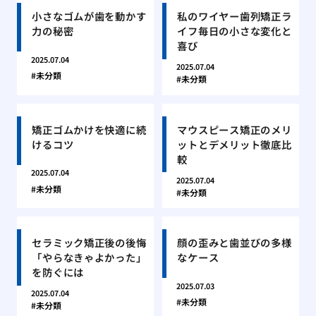
小さなゴムが歯を動かす
私のワイヤー歯列矯正ラ
力の秘密
イフ毎日の小さな変化と
喜び
2025.07.04
2025.07.04
未分類
未分類
矯正ゴムかけを快適に続
マウスピース矯正のメリ
けるコツ
ットとデメリット徹底比
較
2025.07.04
2025.07.04
未分類
未分類
セラミック矯正後の後悔
顔の歪みと歯並びの多様
「やらなきゃよかった」
なケース
を防ぐには
2025.07.03
2025.07.04
未分類
未分類