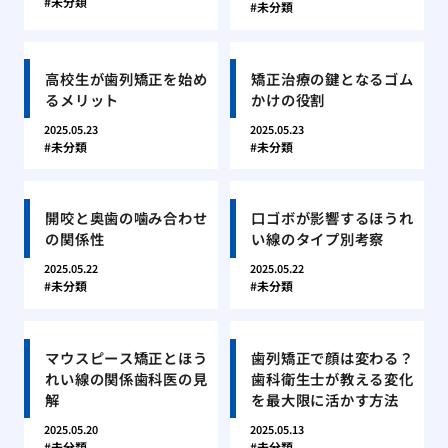
未分類
未分類
高校生が歯列矯正を始め
矯正治療の鍵となるゴム
るメリット
かけの役割
2025.05.23
2025.05.23
未分類
未分類
開咬と奥歯の噛み合わせ
口ゴボが影響するほうれ
の関係性
い線のタイプ別考察
2025.05.22
2025.05.22
未分類
未分類
マウスピース矯正とほう
歯列矯正で顔は変わる？
れい線の関係歯科医の見
歯科衛生士が教える変化
解
を最大限に活かす方法
2025.05.20
2025.05.13
未分類
未分類