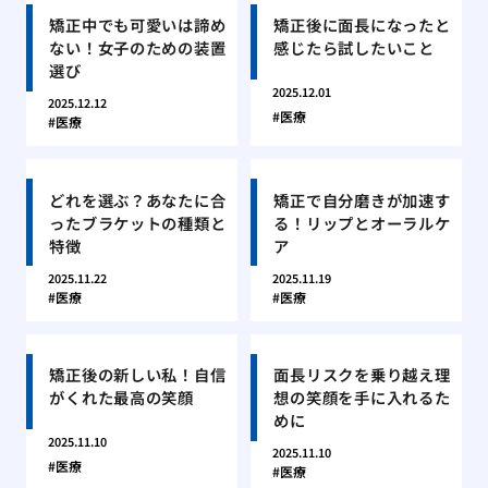
矯正中でも可愛いは諦め
矯正後に面長になったと
ない！女子のための装置
感じたら試したいこと
選び
2025.12.01
2025.12.12
医療
医療
どれを選ぶ？あなたに合
矯正で自分磨きが加速す
ったブラケットの種類と
る！リップとオーラルケ
特徴
ア
2025.11.22
2025.11.19
医療
医療
矯正後の新しい私！自信
面長リスクを乗り越え理
がくれた最高の笑顔
想の笑顔を手に入れるた
めに
2025.11.10
2025.11.10
医療
医療