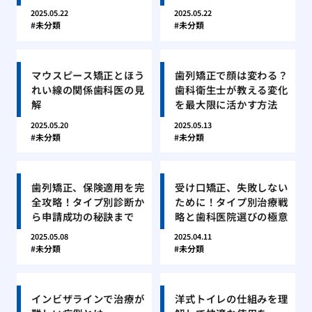
2025.05.22
2025.05.22
未分類
未分類
マウスピース矯正とほう
歯列矯正で顔は変わる？
れい線の関係歯科医の見
歯科衛生士が教える変化
解
を最大限に活かす方法
2025.05.20
2025.05.13
未分類
未分類
歯列矯正、保険適用を完
受け口矯正、失敗しない
全攻略！タイプ別診断か
ために！タイプ別治療戦
ら申請成功の秘訣まで
略と歯科医院選びの極意
2025.05.08
2025.04.11
未分類
未分類
インビザラインで治療が
洋式トイレの仕組みを理