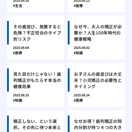
2025.09.16
2025.09.12
生活
医療
その歯並び、放置すると
なぜ今、大人の矯正が必
危険？不正咬合のタイプ
要か？人生100年時代の
別リスク
健康戦略
2025.09.04
2025.09.02
医療
知識
見た目だけじゃない！歯
お子さんの歯並びは大丈
列矯正がもたらす本当の
夫？小児矯正の必要性と
健康効果
タイミング
2025.08.25
2025.08.24
知識
医療
矯正しない、という選
なぜお得？歯列矯正の院
択。その先に待つ未来と
内分割が持つ４つの大き