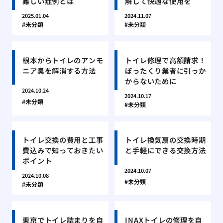
難しい症例とは
解して快適な使用を
2025.01.04
2024.11.07
未分類
未分類
根本からトイレのアンモ
トイレ修理で高額請求！
ニア臭を解消する方法
ぼったくり業者に引っか
からないために
2024.10.24
2024.10.17
未分類
未分類
トイレ交換の費用と工事
トイレ換気扇の交換時期
費込みで知っておきたい
と手軽にできる交換方法
ポイント
2024.10.07
2024.10.08
未分類
未分類
東京でトイレ詰まりを自
INAXトイレの修理を自