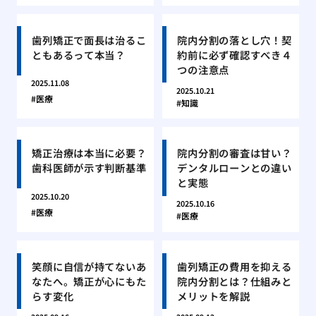
歯列矯正で面長は治るこ
院内分割の落とし穴！契
ともあるって本当？
約前に必ず確認すべき４
つの注意点
2025.11.08
2025.10.21
医療
知識
矯正治療は本当に必要？
院内分割の審査は甘い？
歯科医師が示す判断基準
デンタルローンとの違い
と実態
2025.10.20
2025.10.16
医療
医療
笑顔に自信が持てないあ
歯列矯正の費用を抑える
なたへ。矯正が心にもた
院内分割とは？仕組みと
らす変化
メリットを解説