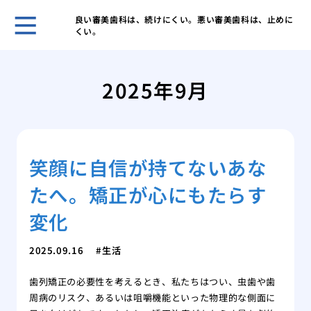
良い審美歯科は、続けにくい。悪い審美歯科は、止めに
くい。
歯科
ヒア
2025年9月
ヒア
と作
歯科
皴な
笑顔に自信が持てないあな
私に
は
たへ。矯正が心にもたらす
美容
注入
変化
2025.09.16
生活
歯列矯正の必要性を考えるとき、私たちはつい、虫歯や歯
周病のリスク、あるいは咀嚼機能といった物理的な側面に