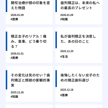
開咬治療が顔の印象を変
歯列矯正は、未来の私へ
えた物語
の最高のプレゼント
2026.01.09
2026.01.04
医療
知識
矯正女子のリアル！痛
私が歯列矯正を決意し
み、食事、どう乗り切
た、あの日のこと
る？
2025.12.29
2026.01.01
生活
医療
その変化は気のせい？歯
後悔したくない女子のた
列矯正と顔貌の客観的事
めの矯正歯科選び
実
2025.12.18
2025.12.26
医療
知識