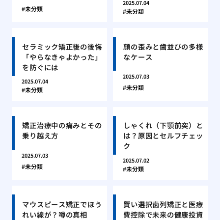
2025.07.04
未分類
未分類
セラミック矯正後の後悔
顔の歪みと歯並びの多様
「やらなきゃよかった」
なケース
を防ぐには
2025.07.03
2025.07.04
未分類
未分類
矯正治療中の痛みとその
しゃくれ（下顎前突）と
乗り越え方
は？原因とセルフチェッ
ク
2025.07.03
2025.07.02
未分類
未分類
マウスピース矯正でほう
賢い選択歯列矯正と医療
れい線が？噂の真相
費控除で未来の健康投資