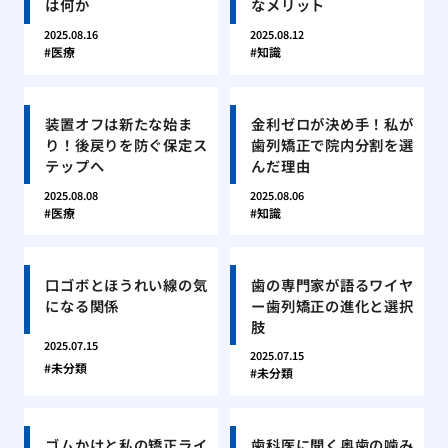
は何か
なメリット
2025.08.16
2025.08.12
医療
知識
装置オフは新たな始ま
金利ゼロが決め手！私が
り！後戻りを防ぐ保定ス
歯列矯正で院内分割を選
テップへ
んだ理由
2025.08.08
2025.08.06
医療
知識
口ゴボとほうれい線の気
歯の専門家が語るワイヤ
になる関係
ー歯列矯正の進化と選択
肢
2025.07.15
2025.07.15
未分類
未分類
ゴムかけと私の矯正ライ
歯科医に聞く奥歯の噛み