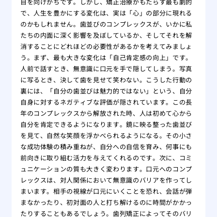
目を向けがちです。しかし、矯正治療がもたらす最も劇的
で、人生を豊かにする変化は、実は「心」の部分に現れる
のかもしれません。歯並びのコンプレックスが、いかに私
たちの内面に深く影響を及ぼしているか、そしてそれを解
消することにどれほどの必要性があるかを考えてみましょ
う。まず、最も大きな変化は「自己肯定感の向上」です。
人前で話すとき、無意識に口元を手で隠してしまう。写真
に写るとき、決して歯を見せて笑わない。こうした行動の
裏には、「自分の歯並びは魅力的ではない」という、自分
自身に対するネガティブな評価が隠されています。この長
年のコンプレックスから解放された時、人は初めて心から
自分を肯定できるようになります。鏡に映る整った歯並び
を見て、自然な笑顔を浮かべられるようになる。その小さ
な成功体験の積み重ねが、自分への自信を育み、何事にも
前向きに取り組む活力を与えてくれるのです。次に、コミ
ュニケーションの質も大きく変わります。口元へのコンプ
レックスは、対人関係において無意識のバリアを作ってし
まいます。相手の視線が口元にいくことを恐れ、会話が弾
まなかったり、初対面の人と打ち解けるのに時間がかかっ
たりすることもあるでしょう。歯列矯正によってそのバリ