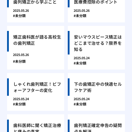
歯列矯正から学ぶこと
医療費控除のポイント
2025.05.26
2025.05.26
未分類
未分類
矯正歯科医が語る高校生
安いマウスピース矯正は
の歯列矯正
どこまで治せる？限界を
知る
2025.05.26
2025.05.24
未分類
未分類
しゃくれ歯列矯正！ビフ
下の歯矯正中の快適セル
ォーアフターの変化
フケア術
2025.05.24
2025.05.24
未分類
未分類
歯科医師に聞く矯正治療
歯列矯正確定申告の疑問
と痛みの真実
点を解消