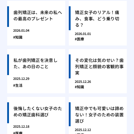
歯列矯正は、未来の私へ
矯正女子のリアル！痛
の最高のプレゼント
み、食事、どう乗り切
る？
2026.01.04
2026.01.01
知識
医療
私が歯列矯正を決意し
その変化は気のせい？歯
た、あの日のこと
列矯正と顔貌の客観的事
実
2025.12.29
2025.12.26
生活
知識
後悔したくない女子のた
矯正中でも可愛いは諦め
めの矯正歯科選び
ない！女子のための装置
選び
2025.12.18
2025.12.12
医療