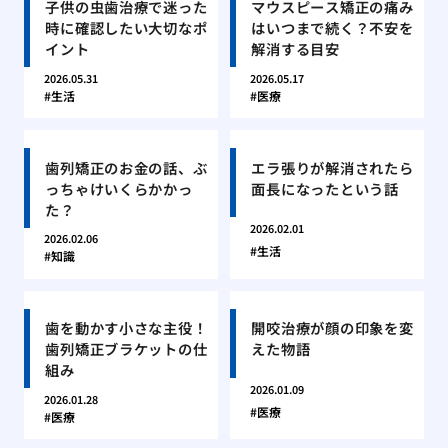
子供の虫歯治療で迷った
マウスピース矯正の痛み
時に確認したい大切なポ
はいつまで続く？不安を
イント
解消する目安
2026.05.31
2026.05.17
生活
医療
歯列矯正のお金の話、ぶ
エラ張りが解消されたら
っちゃけいくらかかっ
面長になったという話
た？
2026.02.01
2026.02.06
生活
知識
歯を動かす小さな主役！
開咬治療が顔の印象を変
歯列矯正ブラケットの仕
えた物語
組み
2026.01.09
2026.01.28
医療
医療