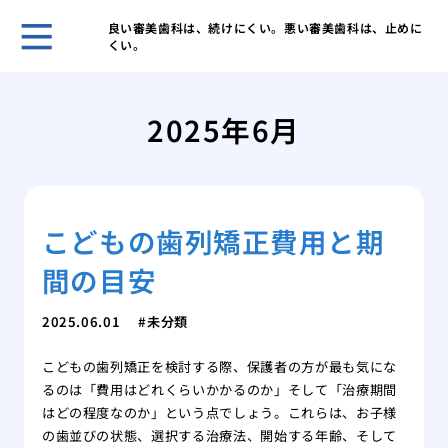
良い審美歯科は、続けにくい。悪い審美歯科は、止めに
くい。
歯科
ヒア
2025年6月
ヒア
と作
歯科
皴な
こどもの歯列矯正費用と期
私に
は
間の目安
美容
注入
2025.06.01
未分類
こどもの歯列矯正を検討する際、保護者の方が最も気にな
るのは「費用はどれくらいかかるのか」そして「治療期間
はどの程度なのか」という点でしょう。これらは、お子様
の歯並びの状態、選択する治療法、開始する年齢、そして