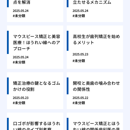
点を解消
立たせるメカニズム
2025.05.24
2025.05.24
未分類
未分類
マウスピース矯正と美容
高校生が歯列矯正を始め
医療！ほうれい線へのア
るメリット
プローチ
2025.05.23
2025.05.24
未分類
未分類
矯正治療の鍵となるゴム
開咬と奥歯の噛み合わせ
かけの役割
の関係性
2025.05.23
2025.05.22
未分類
未分類
口ゴボが影響するほうれ
マウスピース矯正とほう
い線のタイプ別考察
れい線の関係歯科医の見