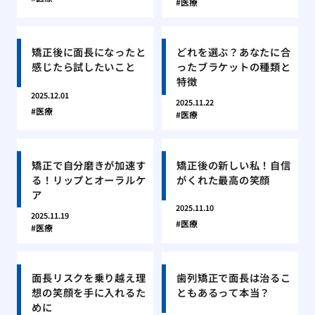
医療
矯正後に面長になったと
どれを選ぶ？あなたに合
感じたら試したいこと
ったブラケットの種類と
特徴
2025.12.01
2025.11.22
医療
医療
矯正で自分磨きが加速す
矯正後の新しい私！自信
る！リップとオーラルケ
がくれた最高の笑顔
ア
2025.11.10
2025.11.19
医療
医療
面長リスクを乗り越え理
歯列矯正で面長は治るこ
想の笑顔を手に入れるた
ともあるって本当？
めに