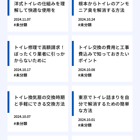
洋式トイレの仕組みを理
根本からトイレのアンモ
解して快適な使用を
ニア臭を解消する方法
2024.11.07
2024.10.24
未分類
未分類
トイレ修理で高額請求！
トイレ交換の費用と工事
ぼったくり業者に引っか
費込みで知っておきたい
からないために
ポイント
2024.10.17
2024.10.08
未分類
未分類
トイレ換気扇の交換時期
東京でトイレ詰まりを自
と手軽にできる交換方法
分で解消するための簡単
な方法
2024.10.07
2024.10.01
未分類
未分類