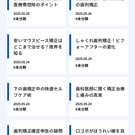
医療費控除のポイント
の歯列矯正
2025.05.26
2025.05.26
未分類
未分類
安いマウスピース矯正は
しゃくれ歯列矯正！ビフ
どこまで治せる？限界を
ォーアフターの変化
知る
2025.05.24
2025.05.24
未分類
未分類
下の歯矯正中の快適セル
歯科医師に聞く矯正治療
フケア術
と痛みの真実
2025.05.24
2025.05.24
未分類
未分類
歯列矯正確定申告の疑問
口ゴボがほうれい線を目