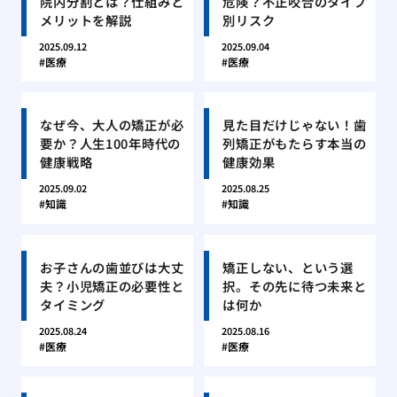
院内分割とは？仕組みと
危険？不正咬合のタイプ
メリットを解説
別リスク
2025.09.12
2025.09.04
医療
医療
なぜ今、大人の矯正が必
見た目だけじゃない！歯
要か？人生100年時代の
列矯正がもたらす本当の
健康戦略
健康効果
2025.09.02
2025.08.25
知識
知識
お子さんの歯並びは大丈
矯正しない、という選
夫？小児矯正の必要性と
択。その先に待つ未来と
タイミング
は何か
2025.08.24
2025.08.16
医療
医療