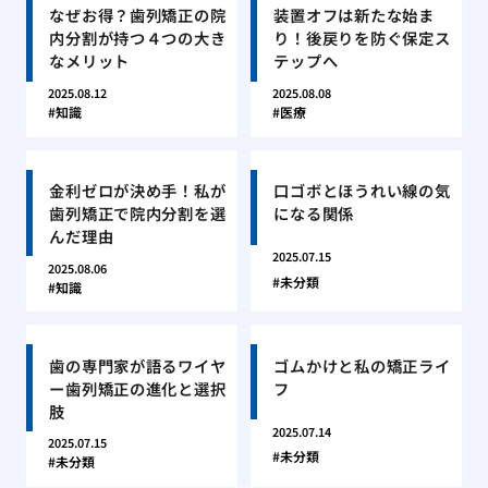
なぜお得？歯列矯正の院
装置オフは新たな始ま
内分割が持つ４つの大き
り！後戻りを防ぐ保定ス
なメリット
テップへ
2025.08.12
2025.08.08
知識
医療
金利ゼロが決め手！私が
口ゴボとほうれい線の気
歯列矯正で院内分割を選
になる関係
んだ理由
2025.07.15
2025.08.06
未分類
知識
歯の専門家が語るワイヤ
ゴムかけと私の矯正ライ
ー歯列矯正の進化と選択
フ
肢
2025.07.14
2025.07.15
未分類
未分類