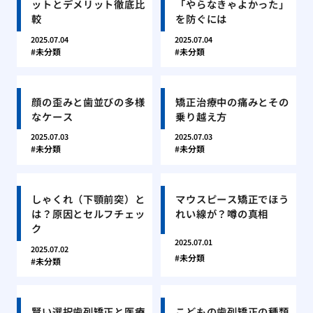
ットとデメリット徹底比
「やらなきゃよかった」
較
を防ぐには
2025.07.04
2025.07.04
未分類
未分類
顔の歪みと歯並びの多様
矯正治療中の痛みとその
なケース
乗り越え方
2025.07.03
2025.07.03
未分類
未分類
しゃくれ（下顎前突）と
マウスピース矯正でほう
は？原因とセルフチェッ
れい線が？噂の真相
ク
2025.07.01
2025.07.02
未分類
未分類
賢い選択歯列矯正と医療
こどもの歯列矯正の種類