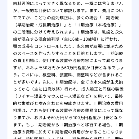
歯科医院によって大きく異なるため、一概には言えません
が、一般的な目安について解説します。まず、費用につい
てですが、こどもの歯列矯正は、多くの場合「Ⅰ期治療
（早期治療・成長期治療）」と「Ⅱ期治療（本格治療）」
の二段階に分けて考えられます。Ⅰ期治療は、乳歯と永久
歯が混在する混合歯列期（主に6歳～10歳頃）に行われ、
顎の成長をコントロールしたり、永久歯が綺麗に並ぶため
のスペースを作ったりすることを目的とします。Ⅰ期治療
の費用相場は、使用する装置や治療内容によって異なりま
すが、おおよそ30万円から60万円程度が目安となるでしょ
う。これには、検査料、装置料、調整料などが含まれるこ
とが多いです。次に、Ⅱ期治療は、全ての永久歯が生え揃
ってから（主に12歳以降）行われ、成人矯正と同様の装置
（ワイヤー矯正やマウスピース矯正など）を用いて、最終
的な歯並びと噛み合わせを完成させます。Ⅱ期治療の費用
相場は、これも使用する装置や治療の難易度によって異な
りますが、おおよそ60万円から100万円程度が目安となり
ます。もしⅠ期治療からⅡ期治療へと移行する場合、Ⅰ期
治療の費用に加えてⅡ期治療の費用がかかることになりま
すが、歯科医院によっては、Ⅰ期治療から継続してⅡ期治